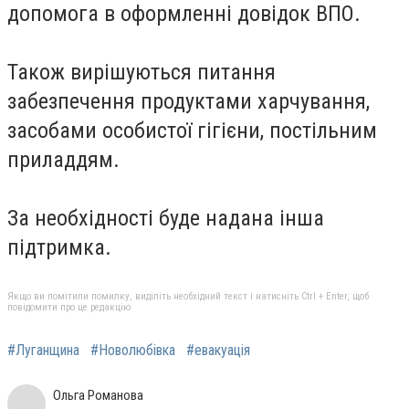
допомога в оформленні довідок ВПО.
Також вирішуються питання
забезпечення продуктами харчування,
засобами особистої гігієни, постільним
приладдям.
За необхідності буде надана інша
підтримка.
Якщо ви помітили помилку, виділіть необхідний текст і натисніть Ctrl + Enter, щоб
повідомити про це редакцію
#Луганщина
#Новолюбівка
#евакуація
Ольга Романова