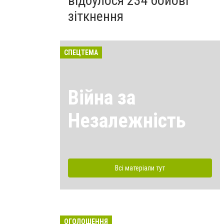
відбулося 234 бойові
зіткнення
СПЕЦТЕМА
Війна за
Незалежність
Всі матеріали тут
ОГОЛОШЕННЯ