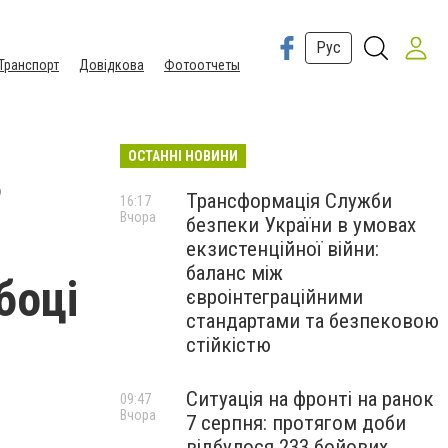
Рус
Транспорт
Довідкова
Фотоотчеты
ОСТАННІ НОВИНИ
3
Трансформація Служби
16:17
Вчора
безпеки України в умовах
екзистенційної війни:
баланс між
боці
євроінтеграційними
стандартами та безпековою
стійкістю
Ситуація на фронті на ранок
09:47
Вчора
7 серпня: протягом доби
відбулося 233 бойових