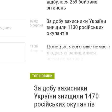
відбулося 259 бойових
зіткнень
За добу захисники України
09:02
5 серпня
знищили 1130 російських
 оцінити
окупантів
Донецьк, якого вже немає, і
11:30
4 серпня
люди, які залишилися:
чесна розмова з
В’ячеславом Верховським
ЛЮДИ УКРАЇНСЬКОГО ДОНЕЦЬКА
ТОП НОВИНИ
За добу захисники
України знищили 1470
російських окупантів