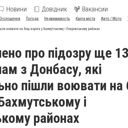
Новини
Довідник
Вакансии
Оголошення
Погода
Недвижимость
Карта міста
Авто / Мото
шли воювати на боці ворога у Бахмутському і Покровському районах
ено про підозру ще 1
ам з Донбасу, які
ьно пішли воювати на 
 Бахмутському і
кому районах