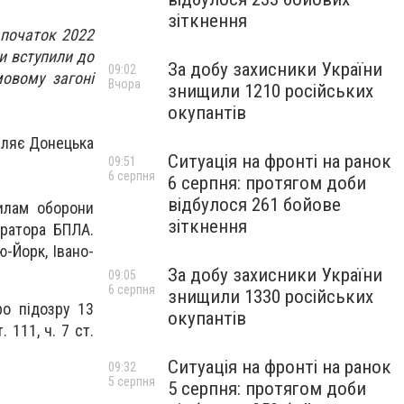
зіткнення
 початок 2022
и вступили до
За добу захисники України
09:02
овому загоні
Вчора
знищили 1210 російських
окупантів
мляє Донецька
Ситуація на фронті на ранок
09:51
6 серпня
6 серпня: протягом доби
відбулося 261 бойове
Силам оборони
зіткнення
ератора БПЛА.
ю-Йорк, Івано-
За добу захисники України
09:05
6 серпня
знищили 1330 російських
ро підозру 13
окупантів
 111, ч. 7 ст.
Ситуація на фронті на ранок
09:32
5 серпня
5 серпня: протягом доби