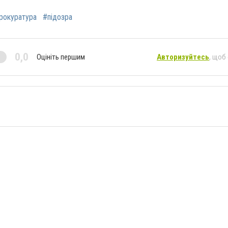
рокуратура
#підозра
0,0
Оцініть першим
Авторизуйтесь
, щоб