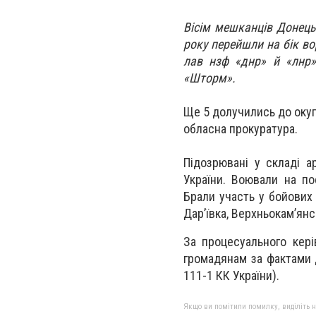
Вісім мешканців Донецьк
року перейшли на бік во
лав нзф «днр» й «лнр»
«Шторм».
Ще 5 долучились до оку
обласна прокуратура.
Підозрювані у складі а
України. Воювали на пос
Брали участь у бойових 
Дар’ївка, Верхньокам’янс
За процесуального кері
громадянам за фактами де
111-1 КК України).
Якщо ви помітили помилку, виділіть нео