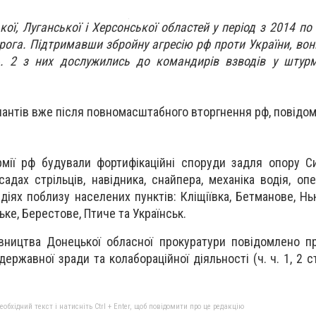
ої, Луганської і Херсонської областей у період з 2014 по
рога. Підтримавши збройну агресію рф проти України, вон
. 2 з них дослужились до командирів взводів у штурм
пантів вже після повномасштабного вторгнення рф, повідо
рмії рф будували фортифікаційні споруди задля опору 
адах стрільців, навідника, снайпера, механіка водія, оп
діях поблизу населених пунктів: Кліщіївка, Бетманове, Нь
ьке, Берестове, Птиче та Українськ.
вництва Донецької обласної прокуратури повідомлено п
ржавної зради та колабораційної діяльності (ч. ч. 1, 2 ст.
бхідний текст і натисніть Ctrl + Enter, щоб повідомити про це редакцію