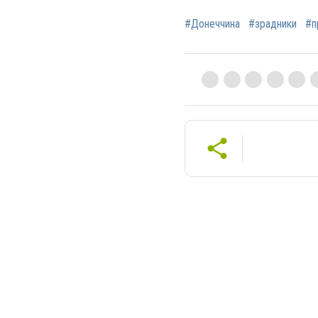
#Донеччина
#зрадники
#п