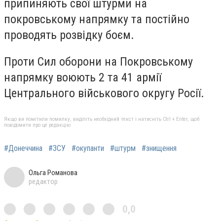
припиняють свої штурми на
покровському напрямку та постійно
проводять розвідку боєм.
Проти Сил оборони на Покровському
напрямку воюють 2 та 41 армії
Центрального військового округу Росії.
Якщо ви помітили помилку, виділіть необхідний текст і натисніть Ctrl + Enter, щоб
повідомити про це редакцію
#Донеччина
#ЗСУ
#окупанти
#штурм
#знищення
Ольга Романова
редактор
0,0