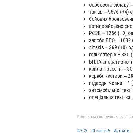
особового складу ‒
танків ‒ 9676 (+4) о
бойових броньовани
артилерійських сист
РСЗВ – 1256 (+0) од
засоби ППО ‒ 1032 (
літаків – 369 (+0) од
гелікоптерів – 330 (
БПЛА оперативно-та
крилаті ракети ‒ 30
кораблі/катери ‒ 28
підводні човни – 1 (
автомобільної техні
спеціальна техніка 
Якщо ви помітили помилку, виділіть нео
#ЗСУ
#Генштаб
#втрати