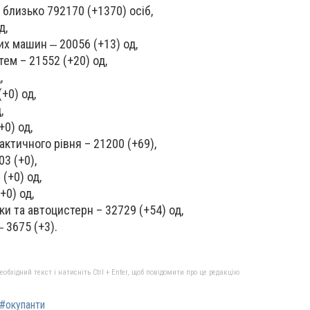
 близько 792170 (+1370) осіб,
д,
х машин ‒ 20056 (+13) од,
ем – 21552 (+20) од,
,
+0) од,
,
+0) од,
ктичного рівня – 21200 (+69),
03 (+0),
 (+0) од,
+0) од,
ки та автоцистерн – 32729 (+54) од,
‒ 3675 (+3).
бхідний текст і натисніть Ctrl + Enter, щоб повідомити про це редакцію
#окупанти