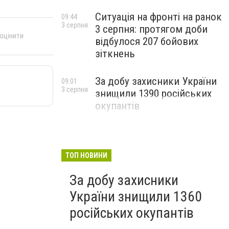
Ситуація на фронті на ранок
09:44
3 серпня
3 серпня: протягом доби
 оцінити
відбулося 207 бойових
зіткнень
За добу захисники України
09:01
3 серпня
знищили 1390 російських
окупантів
ТОП НОВИНИ
За добу захисники
України знищили 1360
російських окупантів