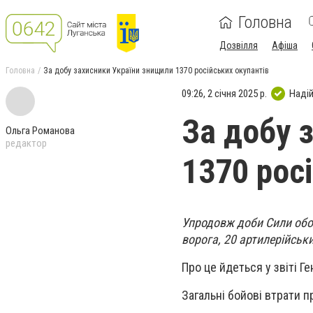
Головна
Дозвілля
Афіша
Головна
За добу захисники України знищили 1370 російських окупантів
09:26, 2 січня 2025 р.
Наді
За добу 
Ольга Романова
редактор
1370 рос
Упродовж доби Сили обо
ворога, 20 артилерійськи
Про це йдеться у звіті Г
Загальні бойові втрати п