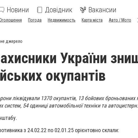
Новини
Довідник
Вакансии
Оголошення
Погода
Недвижимость
Карта міста
Авто / Мото
йне джерело
захисники України зни
ійських окупантів
рони ліквідували 1370 окупантів, 13 бойових броньованих
х систем, 54 одиниці автомобільної техніки та автоцистерн
енштабу.
ротивника з 24.02.22 по 02.01.25 орієнтовно склали: