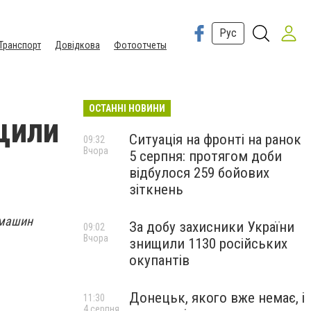
Рус
Транспорт
Довідкова
Фотоотчеты
ОСТАННІ НОВИНИ
щили
Ситуація на фронті на ранок
09:32
Вчора
5 серпня: протягом доби
відбулося 259 бойових
зіткнень
 машин
За добу захисники України
09:02
.
Вчора
знищили 1130 російських
окупантів
Донецьк, якого вже немає, і
11:30
4 серпня