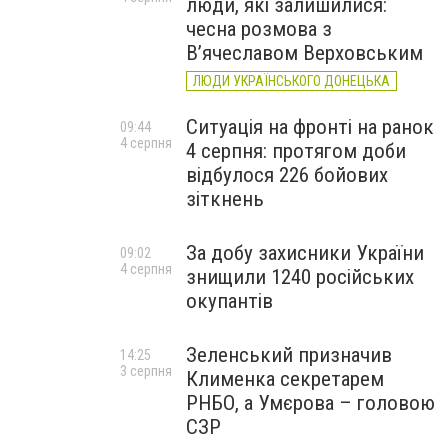
люди, які залишилися:
чесна розмова з
В’ячеславом Верховським
ЛЮДИ УКРАЇНСЬКОГО ДОНЕЦЬКА
Ситуація на фронті на ранок
09:44
4 серпня
4 серпня: протягом доби
відбулося 226 бойових
зіткнень
За добу захисники України
09:02
4 серпня
знищили 1240 російських
окупантів
Зеленський призначив
14:25
3 серпня
Клименка секретарем
РНБО, а Умєрова – головою
СЗР