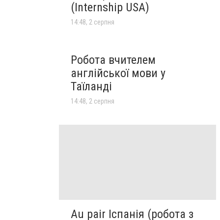
(Internship USA)
14:48, 2 серпня
Робота вчителем
англійської мови у
Таїланді
14:48, 2 серпня
Au pair Іспанія (робота з