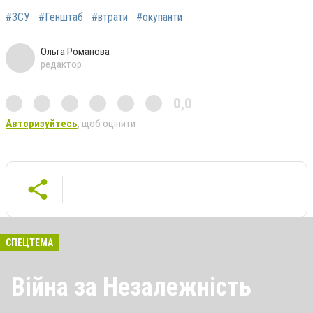
#ЗСУ
#Генштаб
#втрати
#окупанти
Ольга Романова
редактор
0,0
Авторизуйтесь
, щоб оцінити
СПЕЦТЕМА
Війна за Незалежність