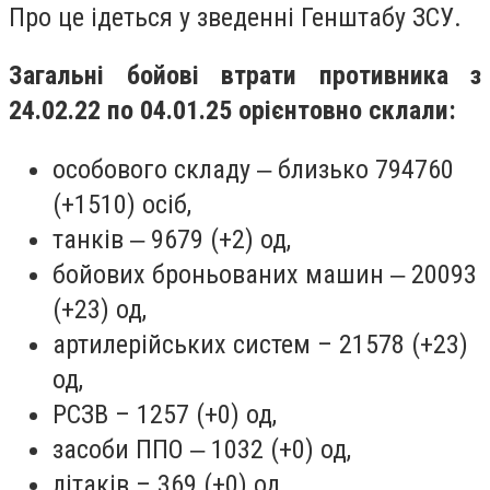
Про це ідеться у зведенні Генштабу ЗСУ.
Загальні бойові втрати противника з
24.02.22 по 04.01.25 орієнтовно склали:
особового складу ‒ близько 794760
(+1510) осіб,
танків ‒ 9679 (+2) од,
бойових броньованих машин ‒ 20093
(+23) од,
артилерійських систем – 21578 (+23)
од,
РСЗВ – 1257 (+0) од,
засоби ППО ‒ 1032 (+0) од,
літаків – 369 (+0) од,