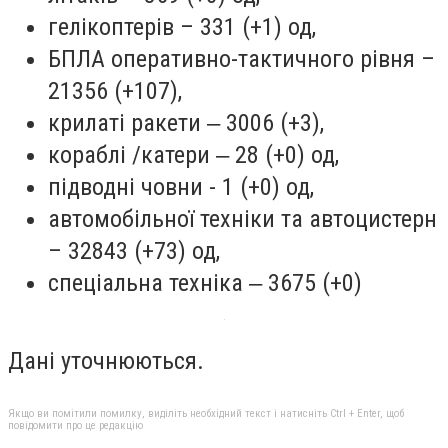
гелікоптерів – 331 (+1) од,
БПЛА оперативно-тактичного рівня –
21356 (+107),
крилаті ракети ‒ 3006 (+3),
кораблі /катери ‒ 28 (+0) од,
підводні човни - 1 (+0) од,
автомобільної техніки та автоцистерн
– 32843 (+73) од,
спеціальна техніка ‒ 3675 (+0)
Дані уточнюються.
Якщо ви помітили помилку, виділіть необхідний текст і натисніть Ctrl + Enter, щоб
повідомити про це редакцію