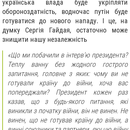
українська влада буде укріпляти
обороноздатність, водночас путін буде
готуватися до нового нападу. І це, на
думку Сергія Гайдая, остаточно може
знищити нашу незалежність
«Що ми побачили в інтерв’ю президента?
Теплу ванну без жодного гострого
запитання, головне з яких: чому ви не
готували країну до війни, хоча вас
попереджали? Президент кожен раз
казав, що з будь-якого питання, які
виникли з початку війни, він не винен. Не
винен, що не готував країну до війни, а
винні союзники та партнери, яку цю війну