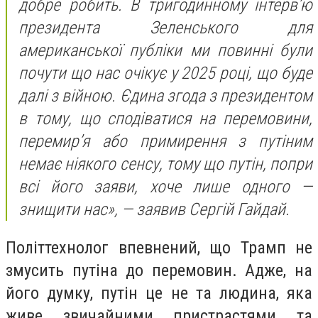
добре робить. В тригодинному інтерв’ю
президента Зеленського для
американської публіки ми повинні були
почути що нас очікує у 2025 році, що буде
далі з війною. Єдина згода з президентом
в тому, що сподіватися на перемовини,
перемир’я або примирення з путіним
немає ніякого сенсу, тому що путін, попри
всі його заяви, хоче лише одного —
знищити нас», — заявив Сергій Гайдай.
Політтехнолог впевнений, що Трамп не
змусить путіна до перемовин. Адже, на
його думку, путін це не та людина, яка
живе звичайними пристрастями та