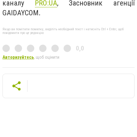
каналу
PRO:UA
, Засновник агенції
GAIDAYCOM.
Якщо ви помітили помилку, виділіть необхідний текст і натисніть Ctrl + Enter, щоб
повідомити про це редакцію
0,0
Авторизуйтесь
, щоб оцінити