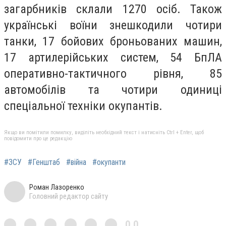
загарбників склали 1270 осіб. Також
українські воїни знешкодили чотири
танки, 17 бойових броньованих машин,
17 артилерійських систем, 54 БпЛА
оперативно-тактичного рівня, 85
автомобілів та чотири одиниці
спеціальної техніки окупантів.
Якщо ви помітили помилку, виділіть необхідний текст і натисніть Ctrl + Enter, щоб
повідомити про це редакцію
#ЗСУ
#Генштаб
#війна
#окупанти
Роман Лазоренко
Головний редактор сайту
0,0