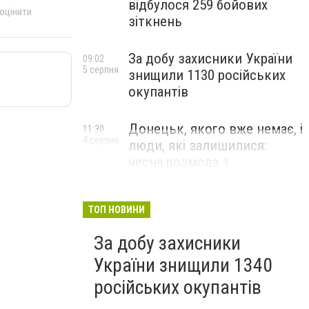
відбулося 259 бойових
 оцінити
зіткнень
За добу захисники України
09:02
5 серпня
знищили 1130 російських
окупантів
Донецьк, якого вже немає, і
11:30
4 серпня
люди, які залишилися:
чесна розмова з
В’ячеславом Верховським
ЛЮДИ УКРАЇНСЬКОГО ДОНЕЦЬКА
ТОП НОВИНИ
За добу захисники
України знищили 1340
російських окупантів