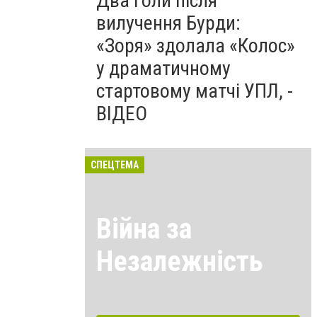
Два голи після
вилучення Бурди:
«Зоря» здолала «Колос»
у драматичному
стартовому матчі УПЛ, -
ВІДЕО
СПЕЦТЕМА
Війна за
Незалежність