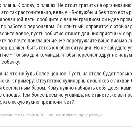
 плана. К слову, о планах. Не стоит тратить на организаци
это так расточительно, ведь у HR-службы и без того есть р
нированной даты сообщите о вашей грандиозной идее пров
по работе с персоналом. Он опытный, справится с этой зад
ворите вовсе, пусть событие станет для них приятным сюр
ите по почте приглашение. Не перегружайте ваше письмо 
ец должен быть готов к любой ситуации. Но не забудьте у
тие – только для команды, чтобы персонал вдруг не наду
 собачку.
 на что-нибудь более ценное. Пусть на столе будет тольк
неки, к примеру. Отсутствие кулинарных изысков с лихвой 
бесплатным баром. Кому нужно набивать себя десятками 
не споешь. Тем более всем не угодишь, не станете же вы п
, кто какую кухню предпочитает?
бхідний текст і натисніть Ctrl + Enter, щоб повідомити про це редакцію