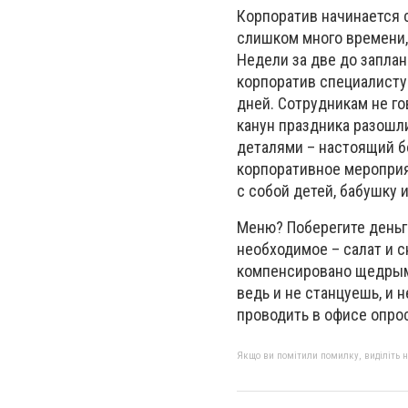
Корпоратив начинается с
слишком много времени, 
Недели за две до запла
корпоратив специалисту 
дней. Сотрудникам не го
канун праздника разошл
деталями – настоящий бо
корпоративное мероприя
с собой детей, бабушку и
Меню? Поберегите деньги
необходимое – салат и с
компенсировано щедрым 
ведь и не станцуешь, и 
проводить в офисе опрос
Якщо ви помітили помилку, виділіть нео