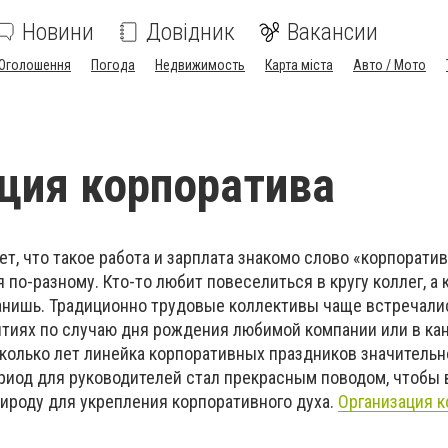
Новини
Довідник
Вакансии
Оголошення
Погода
Недвижимость
Карта міста
Авто / Мото
ция корпоратива
ет, что такое работа и зарплата знакомо слово «корпоратив
по-разному. Кто-то любит повеселиться в кругу коллег, а к
анишь. Традиционно трудовые коллективы чаще встречали
иях по случаю дня рождения любимой компании или в кан
сколько лет линейка корпоративных праздников значительн
риод для руководителей стал прекрасным поводом, чтобы
рироду для укрепления корпоративного духа.
Организация 