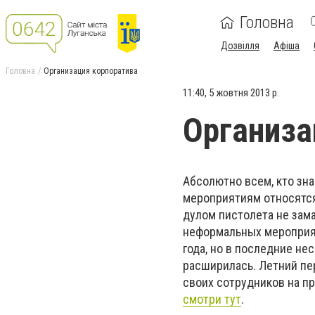
Головна
Дозвілля
Афіша
Головна
Организация корпоратива
11:40, 5 жовтня 2013 р.
Организа
Абсолютно всем, кто зна
мероприятиям относятся 
дулом пистолета не зам
неформальных мероприят
года, но в последние не
расширилась. Летний пе
своих сотрудников на п
смотри тут
.