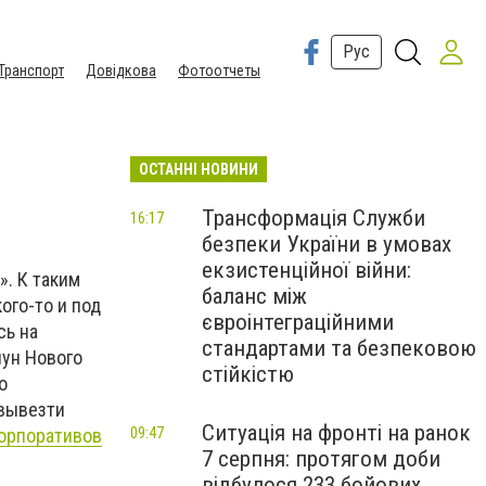
Рус
Транспорт
Довідкова
Фотоотчеты
ОСТАННІ НОВИНИ
Трансформація Служби
16:17
безпеки України в умовах
екзистенційної війни:
». К таким
баланс між
ого-то и под
євроінтеграційними
сь на
стандартами та безпековою
ун Нового
стійкістю
о
 вывезти
Ситуація на фронті на ранок
корпоративов
09:47
7 серпня: протягом доби
відбулося 233 бойових