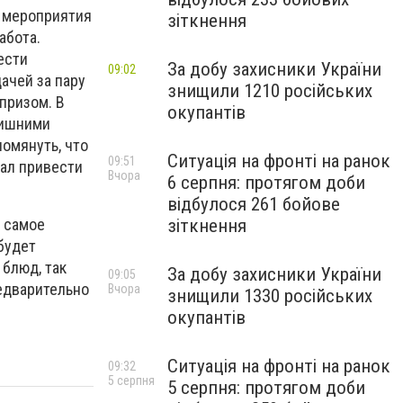
ю мероприятия
зіткнення
абота.
ести
За добу захисники України
09:02
ачей за пару
знищили 1210 російських
призом. В
окупантів
лишними
помянуть, что
Ситуація на фронті на ранок
09:51
мал привести
Вчора
6 серпня: протягом доби
відбулося 261 бойове
зіткнення
о самое
будет
блюд, так
За добу захисники України
09:05
редварительно
Вчора
знищили 1330 російських
окупантів
Ситуація на фронті на ранок
09:32
5 серпня
5 серпня: протягом доби