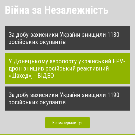
Війна за Незалежність
За добу захисники України знищили 1130
російських окупантів
У Донецькому аеропорту український FPV-
дрон знищив російський реактивний
«Шахед», - ВІДЕО
За добу захисники України знищили 1190
російських окупантів
Всі матеріали тут