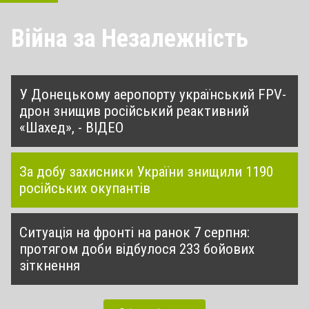
Війна за Незалежність
У Донецькому аеропорту український FPV-
дрон знищив російський реактивний
«Шахед», - ВІДЕО
За добу захисники України знищили 1190
російських окупантів
Ситуація на фронті на ранок 7 серпня:
протягом доби відбулося 233 бойових
зіткнення