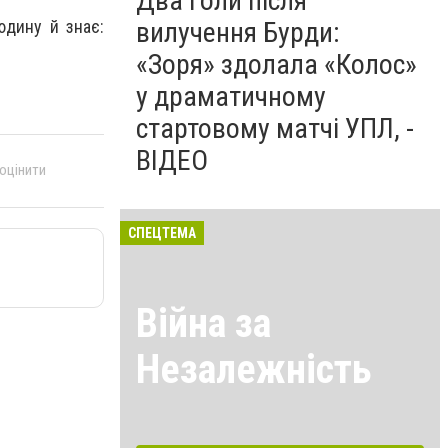
Два голи після
вилучення Бурди:
юдину й знає:
«Зоря» здолала «Колос»
у драматичному
стартовому матчі УПЛ, -
ВІДЕО
 оцінити
СПЕЦТЕМА
Війна за
Незалежність