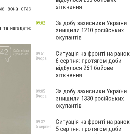
зіткнення
ме вона стає
За добу захисники України
09:02
 та нагадати:
знищили 1210 російських
окупантів
Ситуація на фронті на ранок
09:51
Вчора
6 серпня: протягом доби
відбулося 261 бойове
зіткнення
За добу захисники України
09:05
Вчора
знищили 1330 російських
окупантів
Ситуація на фронті на ранок
09:32
5 серпня
5 серпня: протягом доби