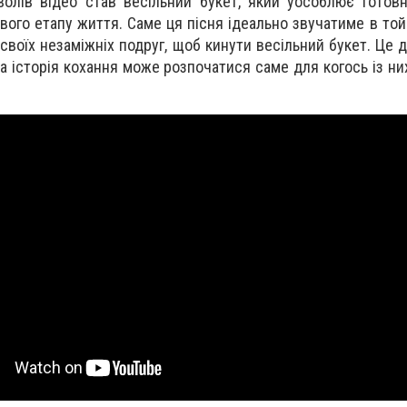
олів відео став весільний букет, який уособлює готовн
вого етапу життя. Саме ця пісня ідеально звучатиме в той
своїх незаміжніх подруг, щоб кинути весільний букет. Це 
а історія кохання може розпочатися саме для когось із ни