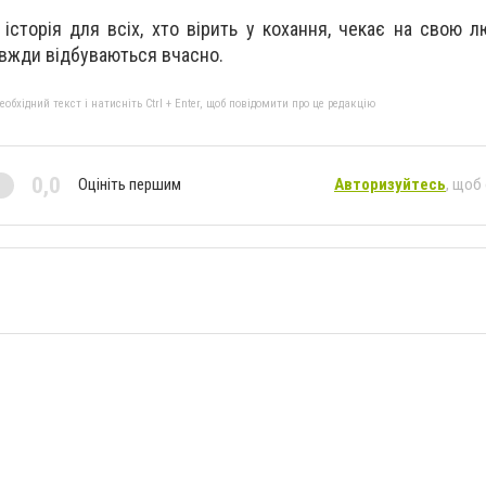
історія для всіх, хто вірить у кохання, чекає на свою л
авжди відбуваються вчасно.
бхідний текст і натисніть Ctrl + Enter, щоб повідомити про це редакцію
0,0
Оцініть першим
Авторизуйтесь
, щоб