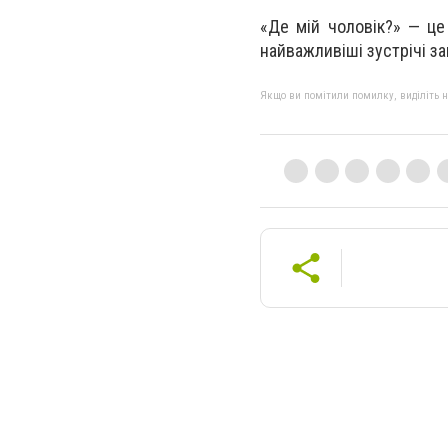
«Де мій чоловік?» — це 
найважливіші зустрічі з
Якщо ви помітили помилку, виділіть нео