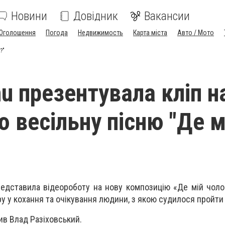
Новини
Довідник
Вакансии
Оголошення
Погода
Недвижимость
Карта міста
Авто / Мото
?"
u презентувала кліп н
 весільну пісню "Де м
"
дставила відеороботу на нову композицію «Де мій чоло
іру у кохання та очікування людини, з якою судилося пройти
в Влад Разіховський.