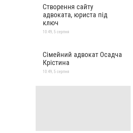
Створення сайту
адвоката, юриста під
ключ
10:49, 5 серпня
Сімейний адвокат Осадча
Крістина
10:49, 5 серпня