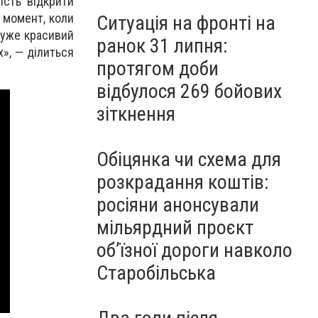
ість відкрити
 момент, коли
Ситуація на фронті на
дуже красивий
ранок 31 липня:
х», — ділиться
протягом доби
відбулося 269 бойових
зіткнення
Обіцянка чи схема для
розкрадання коштів:
росіяни анонсували
мільярдний проєкт
об’їзної дороги навколо
Старобільська