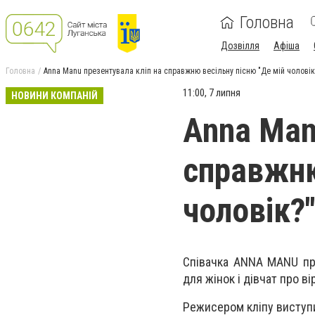
Головна
Дозвілля
Афіша
Головна
Anna Manu презентувала кліп на справжню весільну пісню "Де мій чоловік
11:00, 7 липня
НОВИНИ КОМПАНІЙ
Anna Man
справжню
чоловік?
Співачка ANNA MANU пре
для жінок і дівчат про в
Режисером кліпу виступи