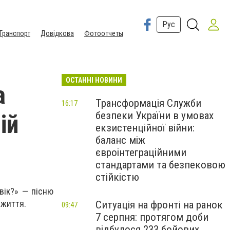
Рус
Транспорт
Довідкова
Фотоотчеты
ОСТАННІ НОВИНИ
а
Трансформація Служби
16:17
безпеки України в умовах
ій
екзистенційної війни:
баланс між
євроінтеграційними
стандартами та безпековою
стійкістю
вік?» — пісню
 життя.
Ситуація на фронті на ранок
09:47
7 серпня: протягом доби
відбулося 233 бойових