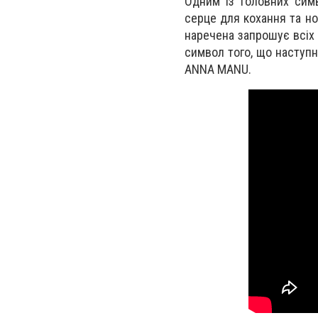
Одним із головних симв
серце для кохання та но
наречена запрошує всіх 
символ того, що наступн
ANNA MANU.