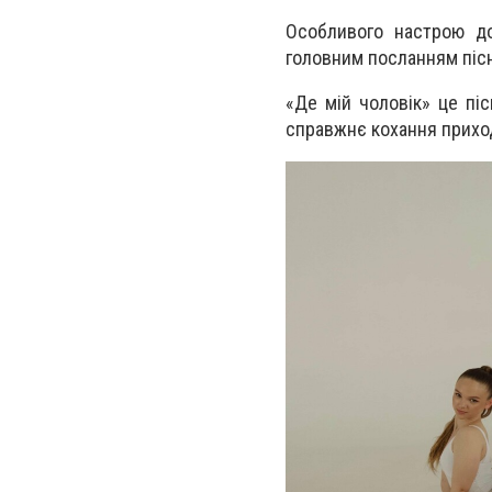
Особливого настрою до
головним посланням пісні
«Де мій чоловік» це піс
справжнє кохання приход