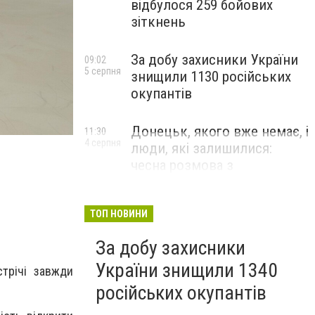
відбулося 259 бойових
зіткнень
За добу захисники України
09:02
5 серпня
знищили 1130 російських
окупантів
Донецьк, якого вже немає, і
11:30
4 серпня
люди, які залишилися:
чесна розмова з
В’ячеславом Верховським
ЛЮДИ УКРАЇНСЬКОГО ДОНЕЦЬКА
ТОП НОВИНИ
За добу захисники
України знищили 1340
трічі завжди
російських окупантів