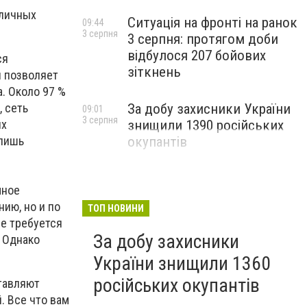
зличных
Ситуація на фронті на ранок
09:44
3 серпня
3 серпня: протягом доби
відбулося 207 бойових
ся
зіткнень
и позволяет
. Около 97 %
За добу захисники України
 сеть
09:01
3 серпня
знищили 1390 російських
ых
окупантів
 лишь
мное
ию, но и по
ТОП НОВИНИ
е требуется
За добу захисники
 Однако
України знищили 1360
російських окупантів
тавляют
. Все что вам