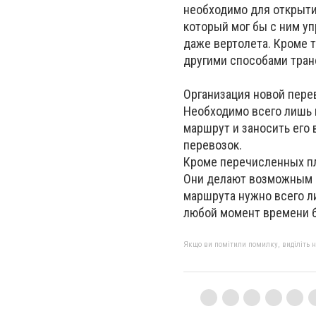
необходимо для открытия
котор
ый мог бы с ним уп
даже вертолета. Кроме т
другими способами тран
Организация новой пере
Необходимо всего лишь н
маршрут и заносить его
перевозок.
Кроме перечисленных пл
Они делают возможным р
маршрута нужно всего л
любой момент времени б
Якщо ви помітили помилку, виділіть нео