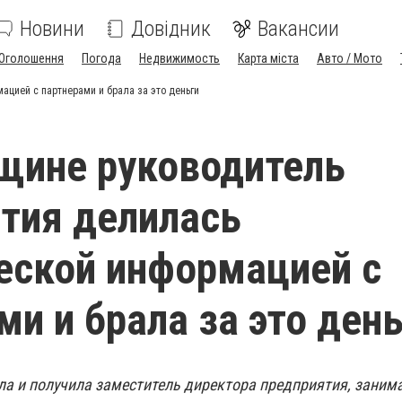
Новини
Довідник
Вакансии
Оголошення
Погода
Недвижимость
Карта міста
Авто / Мото
цией с партнерами и брала за это деньги
щине руководитель
тия делилась
еской информацией с
ми и брала за это ден
ла и получила заместитель директора предприятия, зани