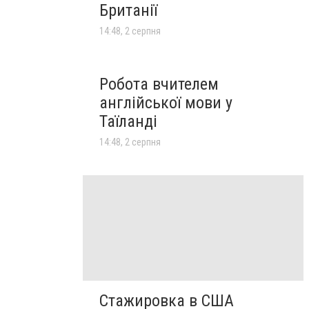
Британії
14:48, 2 серпня
Робота вчителем
англійської мови у
Таїланді
14:48, 2 серпня
Стажировка в США