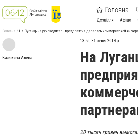
Головна
Дозвілля
Афіша
Головна
На Луганщине руководитель предприятия делилась коммерческой информа
13:59, 31 січня 2014 р.
На Луган
Калякина Алена
предприя
коммерч
партнера
20 тысяч гривен вымога