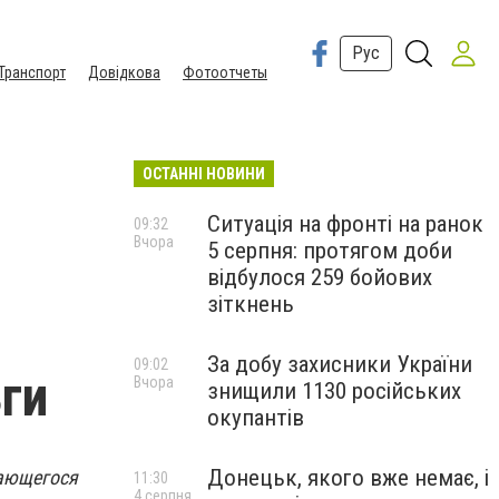
Рус
Транспорт
Довідкова
Фотоотчеты
ОСТАННІ НОВИНИ
Ситуація на фронті на ранок
09:32
Вчора
5 серпня: протягом доби
відбулося 259 бойових
зіткнень
За добу захисники України
09:02
ьги
Вчора
знищили 1130 російських
окупантів
Донецьк, якого вже немає, і
мающегося
11:30
4 серпня