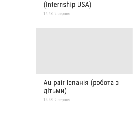
(Internship USA)
14:48, 2 серпня
Au pair Іспанія (робота з
дітьми)
14:48, 2 серпня