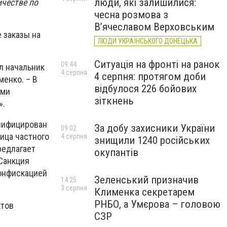
люди, які залишилися:
ичестве по
чесна розмова з
В’ячеславом Верховським
 заказы на
ЛЮДИ УКРАЇНСЬКОГО ДОНЕЦЬКА
Ситуація на фронті на ранок
09:44
ал начальник
4 серпня
4 серпня: протягом доби
енко. – В
відбулося 226 бойових
ими
зіткнень
».
лифицирован
За добу захисники України
09:02
ица частного
4 серпня
знищили 1240 російських
редлагает
окупантів
Санкция
конфискацией
Зеленський призначив
14:25
3 серпня
Клименка секретарем
РНБО, а Умєрова – головою
ктов
СЗР