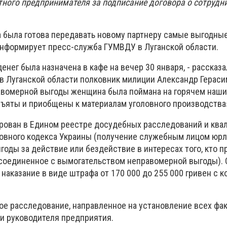
тного предпринимателя за подписание договора о сотрудн
 была готова передавать новому партнеру самые выгодные
информирует пресс-служба ГУМВДУ в Луганской области.
енег была назначена в кафе на вечер 30 января, - рассказ
 Луганской области полковник милиции Александр Герасим
авомерной выгоды женщина была поймана на горячем наш
зъяты и приобщены к материалам уголовного производства
рован в Едином реестре досудебных расследований и ква
оловного кодекса Украины (получение служебным лицом юрл
оды за действие или бездействие в интересах того, кто п
соединенное с вымогательством неправомерной выгоды). 
наказание в виде штрафа от 170 000 до 255 000 гривен с 
е расследование, направленное на установление всех фа
и руководителя предприятия.