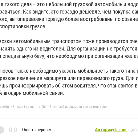
 такого дела – это небольшой грузовой автомобиль и води
равиться. Как видите, это гораздо дешевле, чем покупка с
ого,
автоперевозки
гораздо более востребованы по сравн
спортировки грузов.
возки автомобильным транспортом тоже производится оче
анять одного из водителей. Для организации не требуетс
 в специальную базу, что необходимо при организации жел
юсов также необходимо указать мобильность такого типа 
езкое изменение маршрута или перевозимого груза. Для 
ишь проинформировать об этом водителя, что становится
лагодаря мобильной связи.
бхідний текст і натисніть Ctrl + Enter, щоб повідомити про це редакцію
0,0
Оцініть першим
Авторизуйтесь
, щоб