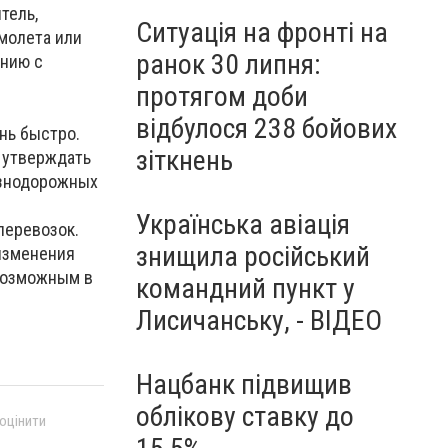
тель,
Ситуація на фронті на
амолета или
ранок 30 липня:
ению с
протягом доби
відбулося 238 бойових
нь быстро.
зіткнень
я утверждать
езнодорожных
Українська авіація
перевозок.
знищила російський
изменения
 возможным в
командний пункт у
Лисичанську, - ВІДЕО
Нацбанк підвищив
облікову ставку до
 оцінити