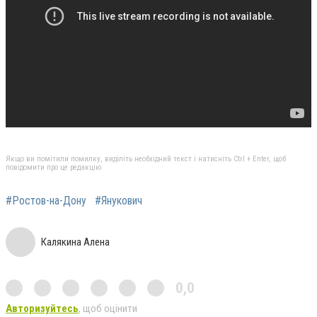
Якщо ви помітили помилку, виділіть необхідний текст і натисніть Ctrl + Enter, щоб
повідомити про це редакцію
#Ростов-на-Дону
#Янукович
Калякина Алена
0,0
Авторизуйтесь
, щоб оцінити