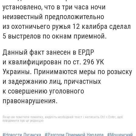
установлено, что в три часа ночи
неизвестный предположительно
из охотничьего ружья 12 калибра сделал
5 выстрелов по окнам приемной.
Данный факт занесен в ЕРДР
и квалифицирован по ст. 296 УК
Украины. Принимаются меры по розыску
и задержанию лиц, причастных
к совершению уголовного
правонарушения.
Якщо ви помітили помилку, виділіть необхідний текст і натисніть Ctrl + Enter, щоб
повідомити про це редакцію
#Новости Луганска
#Разгром Приемной Нардепа
#Мошенский