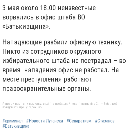
3 мая около 18.00 неизвестные
ворвались в офис штаба ВО
«Батькивщина».
Нападающие разбили офисную технику.
Никто из сотрудников окружного
избирательного штаба не пострадал – во
время нападения офис не работал. На
месте преступления работают
правоохранительные органы.
Якщо ви помітили помилку, виділіть необхідний текст і натисніть Ctrl + Enter, щоб
повідомити про це редакцію
#криминал
#Новости Луганска
#Сепаратизм
#Стаханов
#Батькивщина