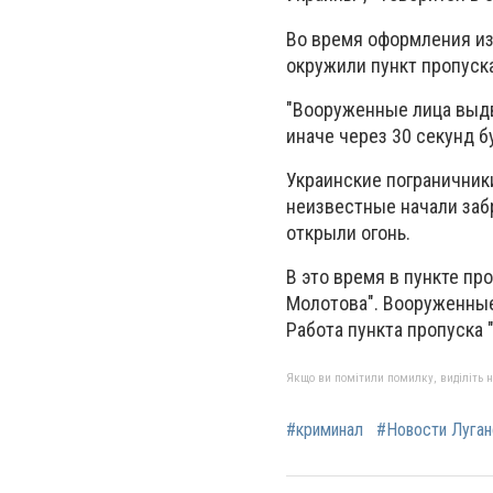
Во время оформления из
окружили пункт пропуска
"Вооруженные лица выдв
иначе через 30 секунд б
Украинские пограничники
неизвестные начали заб
открыли огонь.
В это время в пункте пр
Молотова". Вооруженные
Работа пункта пропуска
Якщо ви помітили помилку, виділіть нео
#криминал
#Новости Луган