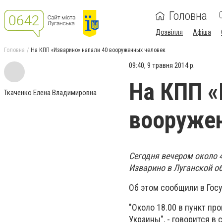
Головна
Дозвілля
Афіша
Головна
На КПП «Изварино» напали 40 вооруженных человек
09:40, 9 травня 2014 р.
На КПП «
Ткаченко Елена Владимировна
вооруже
Сегодня вечером около 
Изварино в Луганской о
Об этом сообщили в Гос
"Около 18.00 в пункт пр
Украины", - говорится в