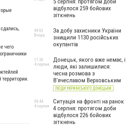
5 серпня: протягом доби
відбулося 259 бойових
торые
зіткнень
 сдались,
За добу захисники України
09:02
Вчора
знищили 1130 російських
окупантів
е чего
пограничники
Донецьк, якого вже немає, і
11:30
4 серпня
люди, які залишилися:
октейлей
чесна розмова з
 территории.
В’ячеславом Верховським
ЛЮДИ УКРАЇНСЬКОГО ДОНЕЦЬКА
Ситуація на фронті на ранок
09:44
4 серпня
4 серпня: протягом доби
відбулося 226 бойових
зіткнень