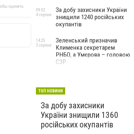
тобы оценить
За добу захисники України
09:02
4 серпня
знищили 1240 російських
окупантів
Зеленський призначив
14:25
3 серпня
Клименка секретарем
РНБО, а Умєрова – головою
СЗР
ТОП НОВИНИ
За добу захисники
України знищили 1360
російських окупантів