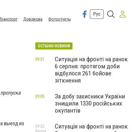
Рус
Транспорт
Довідкова
Фотоотчеты
ОСТАННІ НОВИНИ
Ситуація на фронті на ранок
09:51
6 серпня: протягом доби
відбулося 261 бойове
зіткнення
 пропуска
За добу захисники України
09:05
знищили 1330 російських
окупантів
на выезд из
Ситуація на фронті на ранок
09:32
Вчора