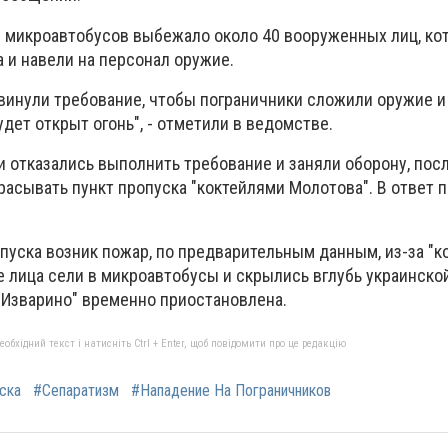
 микроавтобусов выбежало около 40 вооруженных лиц, ко
 и навели на персонал оружие.
инули требование, чтобы пограничники сложили оружие и
удет открыт огонь", - отметили в ведомстве.
 отказались выполнить требование и заняли оборону, посл
расывать пункт пропуска "коктейлями Молотова". В ответ 
опуска возник пожар, по предварительным данным, из-за "к
 лица сели в микроавтобусы и скрылись вглубь украинской
 "Изварино" временно приостановлена.
бхідний текст і натисніть Ctrl + Enter, щоб повідомити про це редакцію
ска
#Сепаратизм
#Нападение На Пограничников