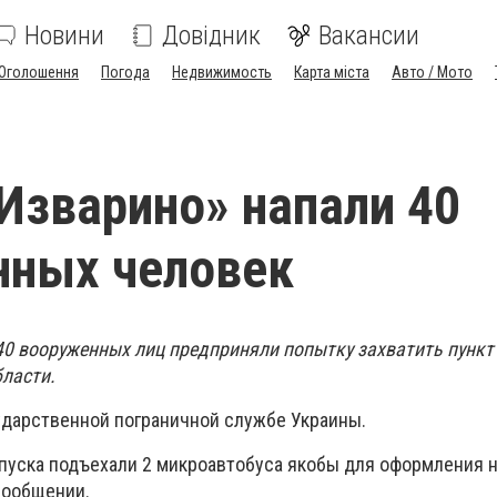
Новини
Довідник
Вакансии
Оголошення
Погода
Недвижимость
Карта міста
Авто / Мото
Изварино» напали 40
нных человек
40 вооруженных лиц предприняли попытку захватить пункт
бласти.
ударственной пограничной службе Украины.
опуска подъехали 2 микроавтобуса якобы для оформления 
 сообщении.