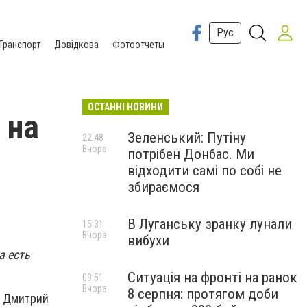
Рус
Транспорт
Довідкова
Фотоотчеты
ОСТАННІ НОВИНИ
 на
Зеленський: Путіну
22:48
Вчора
потрібен Донбас. Ми
відходити самі по собі не
збираємося
В Луганську зранку лунали
15:31
Вчора
вибухи
а есть
Ситуація на фронті на ранок
09:51
Вчора
8 серпня: протягом доби
" Дмитрий