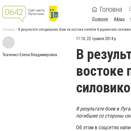
Головна
Дозвілля
Афіша
Головна
В результате сегодняшних боев на востоке погибли 8 украинских силовик
11:10, 22 травня 2014 р.
В резуль
Ткаченко Елена Владимировна
востоке 
силовико
В результате боев в Луг
погибшие со стороны си
Об этом в соцсетях нап