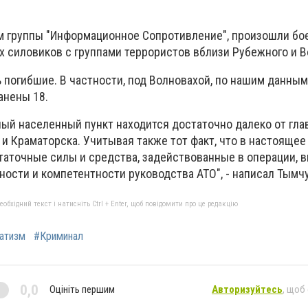
м группы "Информационное Сопротивление", произошли бо
х силовиков с группами террористов вблизи Рубежного и В
 погибшие. В частности, под Волновахой, по нашим данным,
анены 18.
ный населенный пункт находится достаточно далеко от глав
 и Краматорска. Учитывая также тот факт, что в настоящее
аточные силы и средства, задействованные в операции, в
ости и компетентности руководства АТО", - написал Тымчу
бхідний текст і натисніть Ctrl + Enter, щоб повідомити про це редакцію
атизм
#Криминал
0,0
Оцініть першим
Авторизуйтесь
, щоб