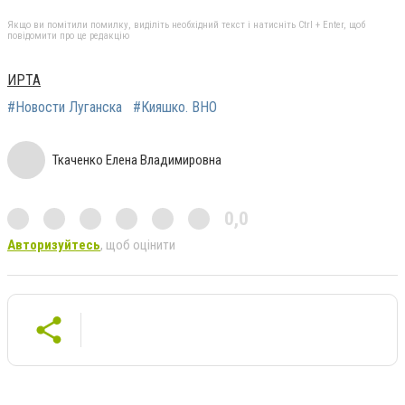
Якщо ви помітили помилку, виділіть необхідний текст і натисніть Ctrl + Enter, щоб
повідомити про це редакцію
ИРТА
#Новости Луганска
#Кияшко. ВНО
Ткаченко Елена Владимировна
0,0
Авторизуйтесь
, щоб оцінити