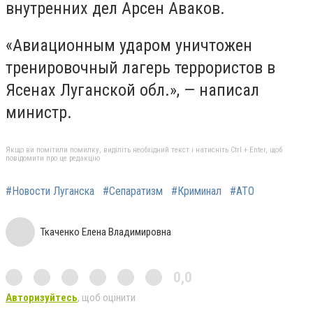
внутренних дел Арсен Аваков.
«Авиационным ударом уничтожен
тренировочный лагерь террористов в
Ясенах Луганской обл.», — написал
министр.
Якщо ви помітили помилку, виділіть необхідний текст і натисніть Ctrl + Enter, щоб
повідомити про це редакцію
#Новости Луганска
#Сепаратизм
#Криминал
#АТО
Ткаченко Елена Владимировна
0,0
Авторизуйтесь
, щоб оцінити