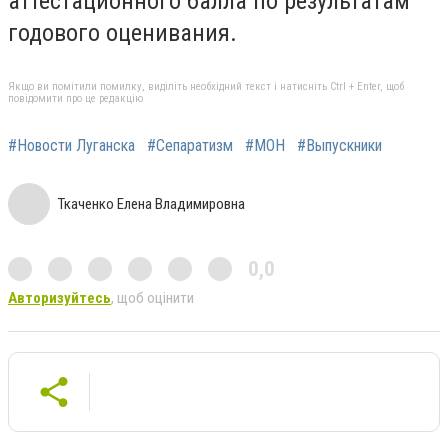
аттестационного балла по результатам
годового оценивания.
Якщо ви помітили помилку, виділіть необхідний текст і натисніть Ctrl + Enter, щоб
повідомити про це редакцію
#Новости Луганска
#Сепаратизм
#МОН
#Выпускники
Ткаченко Елена Владимировна
0,0
Авторизуйтесь
, щоб оцінити