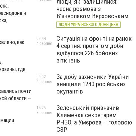
люди, які залишилися:
ска,
чесна розмова з
раснодона и
В’ячеславом Верховським
ка,
ЛЮДИ УКРАЇНСЬКОГО ДОНЕЦЬКА
Ситуація на фронті на ранок
09:44
влено, как
4 серпня
4 серпня: протягом доби
відбулося 226 бойових
зіткнень
,
краины, где
За добу захисники України
09:02
4 серпня
знищили 1240 російських
овались почти
окупантів
кой области —
Зеленський призначив
14:25
3 серпня
Клименка секретарем
рмации
РНБО, а Умєрова – головою
СЗР