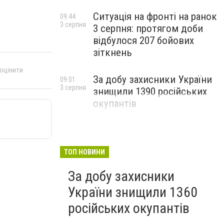
Ситуація на фронті на ранок
09:44
3 серпня
3 серпня: протягом доби
відбулося 207 бойових
зіткнень
 оцінити
За добу захисники України
09:01
3 серпня
знищили 1390 російських
окупантів
ТОП НОВИНИ
За добу захисники
України знищили 1360
російських окупантів