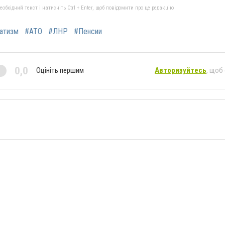
бхідний текст і натисніть Ctrl + Enter, щоб повідомити про це редакцію
атизм
#АТО
#ЛНР
#Пенсии
0,0
Оцініть першим
Авторизуйтесь
, щоб