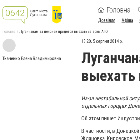
Головна
Дозвілля
Афіша
Головна
Луганчанам за пенсией придется выехать из зоны АТО
13:20, 5 серпня 2014 р.
Луганчан
Ткаченко Елена Владимировна
выехать 
Из-за нестабильной сит
отдельных городах Доне
Об этом пишет Индустри
В частности, в Донецкой
Ждановка, Кировское, Ма