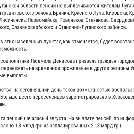
Луганской области пенсии не выплачиваются жителям Луган
нтрацитовского района, Брянки, Красного Луча, Кировска, К
Лисичанска, Первомайска, Ровеньков, Стаханова, Свердловс
кого, Славяносербского и Станично-Луганского районов.
 этих населенных пунктах, как отмечается, будет восстано
возможность.
инсоцполитики Людмила Денисова призвала граждан городов
, переезжать на временное проживание в другие регионы У
ые выплаты.
ства, на сегодняшний день такой возможностью воспольз
 Больше всего переселенцев зарегистрировано в Харьковс
ан.
та пенсий началась 4 августа. На выплату пенсий, по инфо
лено 1,3 млрд грн из запланированных 21,8 млрд грн.