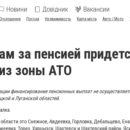
Новини
Довідник
Вакансии
Оголошення
Погода
Недвижимость
Карта міста
Авто / Мото
ам за пенсией придет
из зоны АТО
уации финансирование пенсионных выплат не осуществляет
цкой и Луганской областей.
алка.
 области это Снежное, Авдеевка, Горловка, Дебальцево, Ена
кеевка, Торез, Харцызск, Шахтерск и Шахтерский район, Яс