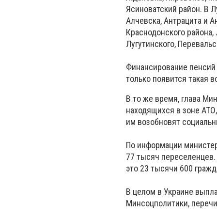
Ясиноватский район. В 
Алчевска, Антрацита и А
Краснодонского района, 
Лугутинского, Перевальс
Финансирование пенсий в
только появится такая 
В то же время, глава М
находящихся в зоне АТО
им возобновят социальн
По информации министер
77 тысяч переселенцев.
это 23 тысячи 600 гражд
В целом в Украине выпла
Минсоцполитики, перечис