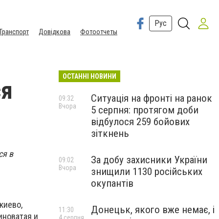
Рус
Транспорт
Довідкова
Фотоотчеты
ОСТАННІ НОВИНИ
ся
Ситуація на фронті на ранок
09:32
Вчора
5 серпня: протягом доби
відбулося 259 бойових
зіткнень
ся в
За добу захисники України
09:02
Вчора
знищили 1130 російських
окупантів
киево,
Донецьк, якого вже немає, і
11:30
иноватая и
4 серпня