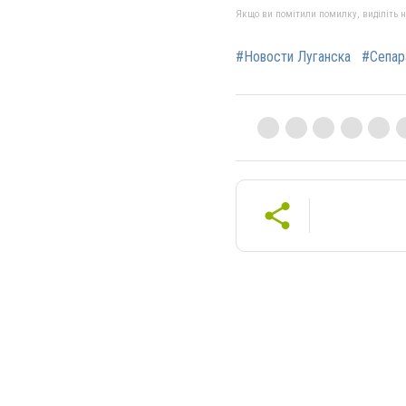
Якщо ви помітили помилку, виділіть нео
#Новости Луганска
#Сепар