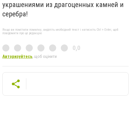
украшениями из драгоценных камней и
серебра!
Якщо ви помітили помилку, виділіть необхідний текст і натисніть Ctrl + Enter, щоб
повідомити про це редакцію
0,0
Авторизуйтесь
, щоб оцінити