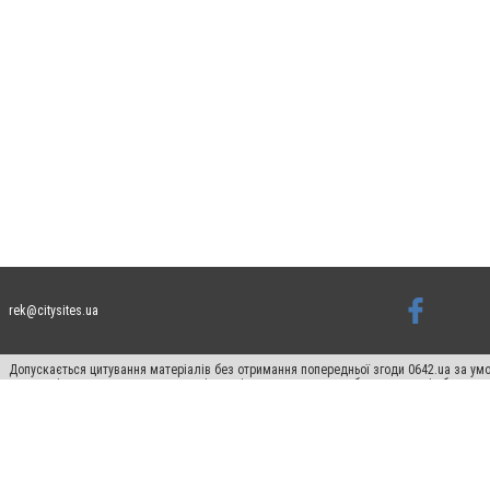
rek@citysites.ua
Допускається цитування матеріалів без отримання попередньої згоди 0642.ua за умо
систем гіперпосилання на цитовані статті не нижче другого абзацу в тексті або в я
Матеріали з плашками "Новини компаній", "Промо", "Партнерський матеріал", "Партнер
Реклама на сайті
Франшиза 