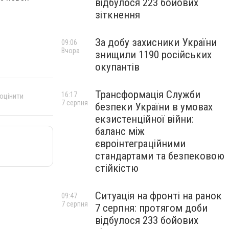
відбулося 223 бойових
зіткнення
За добу захисники України
09:06
Вчора
знищили 1190 російських
окупантів
Трансформація Служби
16:17
 оцінити
7 серпня
безпеки України в умовах
екзистенційної війни:
баланс між
євроінтеграційними
стандартами та безпековою
стійкістю
Ситуація на фронті на ранок
09:47
7 серпня
7 серпня: протягом доби
відбулося 233 бойових