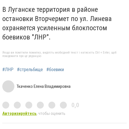
В Луганске территория в районе
остановки Вторчермет по ул. Линева
охраняется усиленным блокпостом
боевиков "ЛНР".
Якщо ви помітили помилку, виділіть необхідний текст і натисніть Ctrl + Enter, щоб
повідомити про це редакцію
#ЛНР
#стрельбище
#боевики
Ткаченко Елена Владимировна
0,0
Авторизируйтесь
, чтобы оценить