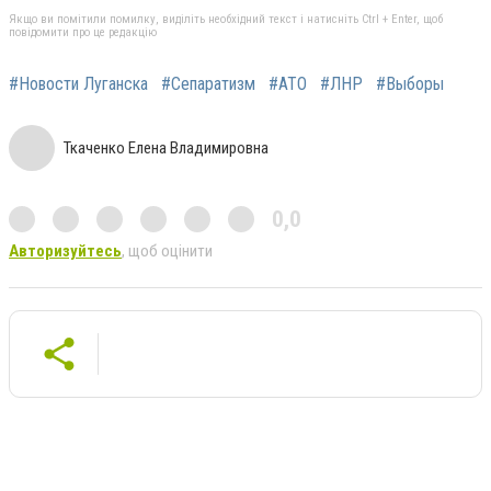
Якщо ви помітили помилку, виділіть необхідний текст і натисніть Ctrl + Enter, щоб
повідомити про це редакцію
#Новости Луганска
#Сепаратизм
#АТО
#ЛНР
#Выборы
Ткаченко Елена Владимировна
0,0
Авторизуйтесь
, щоб оцінити