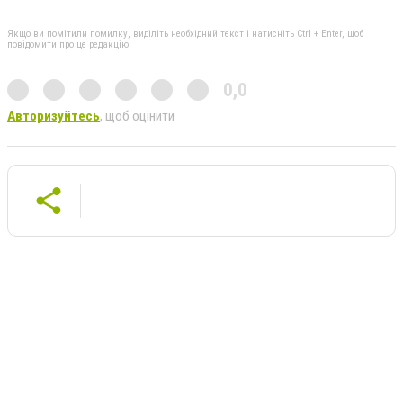
Якщо ви помітили помилку, виділіть необхідний текст і натисніть Ctrl + Enter, щоб
повідомити про це редакцію
0,0
Авторизуйтесь
, щоб оцінити