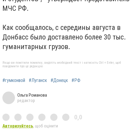
МЧС РФ.
Как сообщалось, с середины августа в
Донбасс было доставлено более 30 тыс.
гуманитарных грузов.
Якщо ви помітили помилку, виділіть необхідний текст і натисніть Ctrl + Enter, щоб
повідомити про це редакцію
#гумконвой
#Луганск
#Донецк
#РФ
Ольга Романова
редактор
0,0
Авторизуйтесь
, щоб оцінити