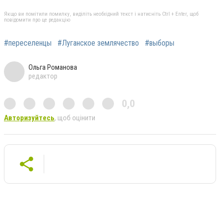
Якщо ви помітили помилку, виділіть необхідний текст і натисніть Ctrl + Enter, щоб
повідомити про це редакцію
#переселенцы
#Луганское землячество
#выборы
Ольга Романова
редактор
0,0
Авторизуйтесь
, щоб оцінити