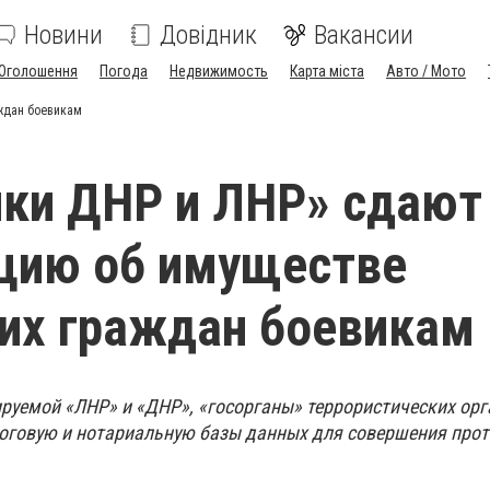
Новини
Довідник
Вакансии
Оголошення
Погода
Недвижимость
Карта міста
Авто / Мото
ждан боевикам
ки ДНР и ЛНР» сдают
цию об имуществе
их граждан боевикам
ируемой «ЛНР» и «ДНР», «госорганы» террористических ор
логовую и нотариальную базы данных для совершения про