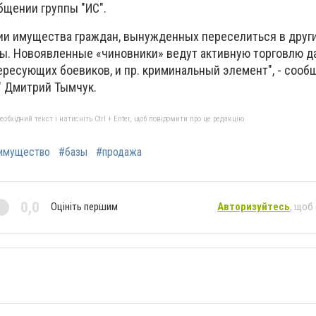
бщении группы "ИС".
нии имущества граждан, вынужденных переселиться в друг
лы. Новоявленные «чиновники» ведут активную торговлю 
ересующих боевиков, и пр. криминальный элемент", - сооб
" Дмитрий Тымчук.
бхідний текст і натисніть Ctrl + Enter, щоб повідомити про це редакцію
имущество
#базы
#продажа
0,0
Оцініть першим
Авторизуйтесь
, щоб