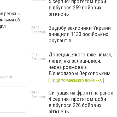
5 серпня: протягом доби
відбулося 259 бойових
зіткнень
ие регионы
данными об
щил
За добу захисники України
09:02
5 серпня
знищили 1130 російських
окупантів
Донецьк, якого вже немає, і
11:30
4 серпня
люди, які залишилися:
чесна розмова з
В’ячеславом Верховським
 оцінити
ЛЮДИ УКРАЇНСЬКОГО ДОНЕЦЬКА
Ситуація на фронті на ранок
09:44
4 серпня
4 серпня: протягом доби
відбулося 226 бойових
зіткнень