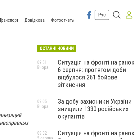
Рус
Транспорт
Довідкова
Фотоотчеты
ОСТАННІ НОВИНИ
Ситуація на фронті на ранок
09:51
Вчора
6 серпня: протягом доби
відбулося 261 бойове
зіткнення
За добу захисники України
09:05
Вчора
знищили 1330 російських
ганизаций
окупантів
тивоправных
Ситуація на фронті на ранок
09:32
5 серпня