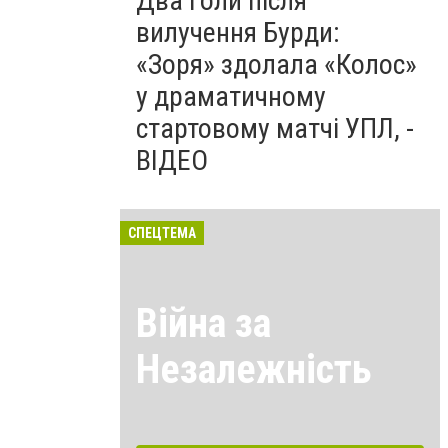
Два голи після
вилучення Бурди:
«Зоря» здолала «Колос»
у драматичному
стартовому матчі УПЛ, -
ВІДЕО
СПЕЦТЕМА
Війна за
Незалежність