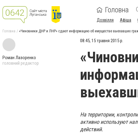
Головна
Дозвілля
Афіша
Головна
«Чиновники ДНР и ЛНР» сдают информацию об имуществе выехавших гра
08:45, 15 травня 2015 р.
«Чиновни
Роман Лазоренко
головний редактор
информа
выехавш
На территории, контрол
активно используют на
действий.