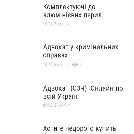
Комплектуючі до
алюмінієвих перил
16:14, 3 серпня
Адвокат у кримінальних
справах
1
10:41, 5 серпня
Адвокат (СЗЧ)| Онлайн по
всій Україні
09:53, 27 липня
Хотите недорого купить