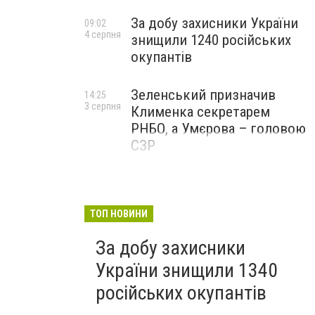
За добу захисники України
09:02
4 серпня
знищили 1240 російських
окупантів
Зеленський призначив
14:25
3 серпня
Клименка секретарем
РНБО, а Умєрова – головою
СЗР
ТОП НОВИНИ
За добу захисники
України знищили 1340
російських окупантів