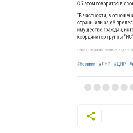
Об этом говорится в соо
"В частности, в отноше
страны или за её преде
имуществе граждан, инт
координатор группы "ИС
Якщо ви помітили помилку, виділіть нео
#боевики
#ЛНР
#ДНР
#