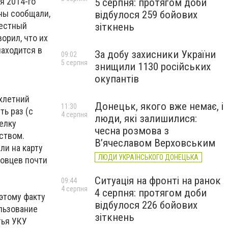
я 2014-го
5 серпня: протягом доби
ны сообщали,
відбулося 259 бойових
вестный
зіткнень
орил, что их
находится в
За добу захисники України
09:02
л
5 серпня
знищили 1130 російських
окупантів
хлетний
Донецьк, якого вже немає, і
11:30
ь раз (с
4 серпня
люди, які залишилися:
делку
чесна розмова з
ством.
В’ячеславом Верховським
ли на карту
ЛЮДИ УКРАЇНСЬКОГО ДОНЕЦЬКА
ковцев почти
Ситуація на фронті на ранок
09:44
4 серпня
4 серпня: протягом доби
этому факту
відбулося 226 бойових
льзование
зіткнень
тья УКУ