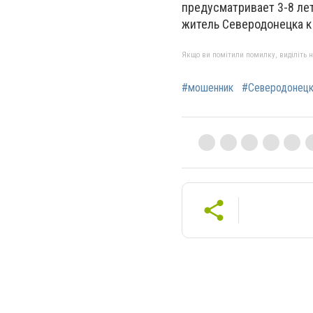
предусматривает 3-8 ле
житель Северодонецка к
Якщо ви помітили помилку, виділіть нео
#мошенник
#Северодонец