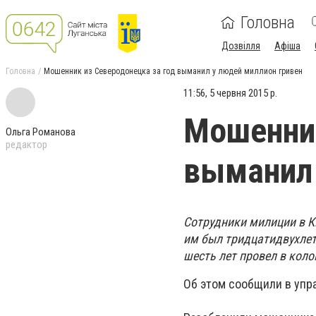
Головна
Дозвілля
Афіша
Головна
Мошенник из Северодонецка за год выманил у людей миллион гривен
11:56, 5 червня 2015 р.
Мошенник
Ольга Романова
редактор
выманил 
Сотрудники милиции в К
им был тридцатидвухлет
шесть лет провел в коло
Об этом сообщили в упр