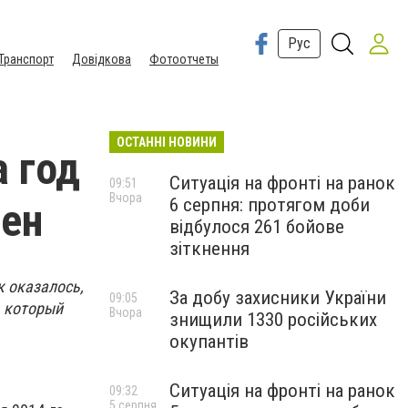
Рус
Транспорт
Довідкова
Фотоотчеты
ОСТАННІ НОВИНИ
 год
Ситуація на фронті на ранок
09:51
Вчора
6 серпня: протягом доби
вен
відбулося 261 бойове
зіткнення
 оказалось,
За добу захисники України
09:05
, который
Вчора
знищили 1330 російських
окупантів
Ситуація на фронті на ранок
09:32
5 серпня