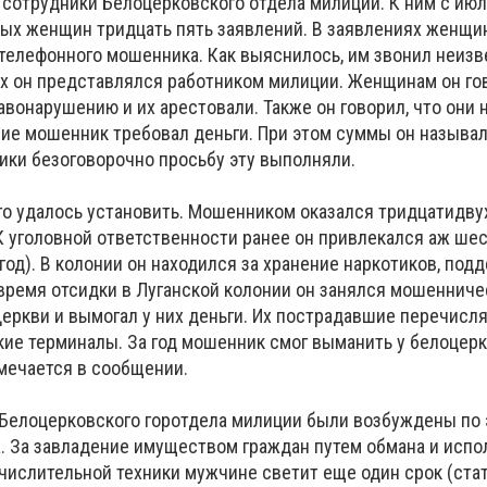
сотрудники Белоцерковского отдела милиции. К ним с июл
лых женщин тридцать пять заявлений. В заявлениях женщи
 телефонного мошенника. Как выяснилось, им звонил неиз
ях он представлялся работником милиции. Женщинам он гов
вонарушению и их арестовали. Также он говорил, что они 
ие мошенник требовал деньги. При этом суммы он называ
ики безоговорочно просьбу эту выполняли.
о удалось установить. Мошенником оказался тридцатидву
 уголовной ответственности ранее он привлекался аж шест
 год). В колонии он находился за хранение наркотиков, под
 время отсидки в Луганской колонии он занялся мошенниче
еркви и вымогал у них деньги. Их пострадавшие перечисля
кие терминалы. За год мошенник смог выманить у белоцер
тмечается в сообщении.
елоцерковского горотдела милиции были возбуждены по 
. За завладение имуществом граждан путем обмана и испо
числительной техники мужчине светит еще один срок (ста