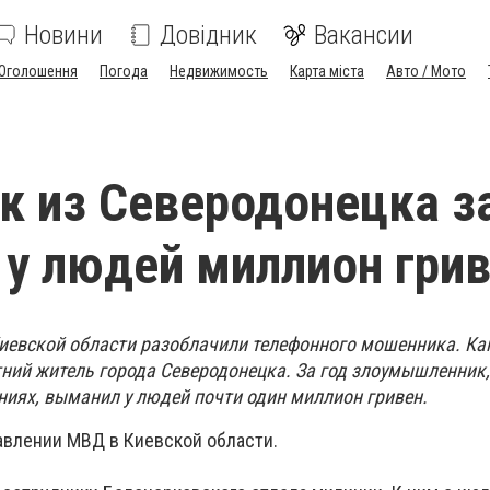
Новини
Довідник
Вакансии
Оголошення
Погода
Недвижимость
Карта міста
Авто / Мото
 из Северодонецка за
у людей миллион гри
иевской области разоблачили телефонного мошенника. Как
ний житель города Северодонецка. За год злоумышленник
ниях, выманил у людей почти один миллион гривен.
авлении МВД в Киевской области.