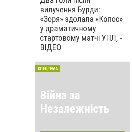
Два голи після
вилучення Бурди:
«Зоря» здолала «Колос»
у драматичному
стартовому матчі УПЛ, -
ВІДЕО
СПЕЦТЕМА
Війна за
Незалежність