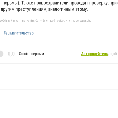
т тюрьмы). Также правоохранители проводят проверку, при
 другим преступлениям, аналогичным этому.
бхідний текст і натисніть Ctrl + Enter, щоб повідомити про це редакцію
к
#вымагательство
0,0
Оцініть першим
Авторизуйтесь
, щоб