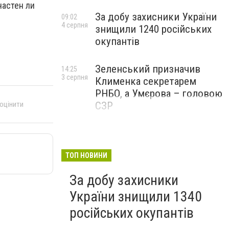
частен ли
За добу захисники України
09:02
4 серпня
знищили 1240 російських
окупантів
Зеленський призначив
14:25
3 серпня
Клименка секретарем
РНБО, а Умєрова – головою
 оцінити
СЗР
ТОП НОВИНИ
За добу захисники
України знищили 1340
російських окупантів