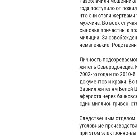
Разоблачили мошенника 
года поступило от пожи
что они стали жертвами
мужчина. Во всех случа
сыновья причастны к пра
милиции. За освобожден
немаленькие. Родственн
Личность подозреваемог
житель Северодонецка. К
2002-го года и по 2010-й
документов и кражи. Во
Звонил жителям Белой Ц
афериста через банковс
один миллион гривен, о
Следственным отделом Б
уголовные производства
при этом электронно-вы