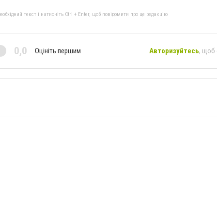
бхідний текст і натисніть Ctrl + Enter, щоб повідомити про це редакцію
0,0
Оцініть першим
Авторизуйтесь
, щоб