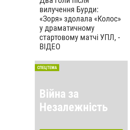
Два голи після
вилучення Бурди:
«Зоря» здолала «Колос»
у драматичному
стартовому матчі УПЛ, -
ВІДЕО
СПЕЦТЕМА
Війна за
Незалежність