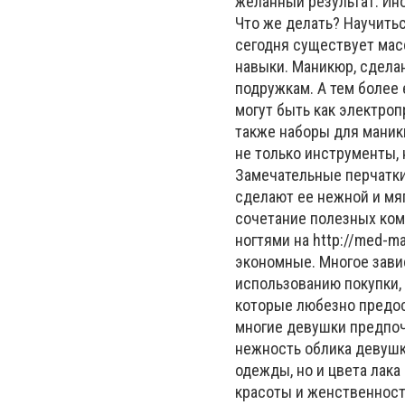
желанный результат. Ино
Что же делать? Научитьс
сегодня существует мас
навыки. Маникюр, сдела
подружкам. А тем более
могут быть как электроп
также наборы для маникю
не только инструменты, 
Замечательные перчатки
сделают ее нежной и мяг
сочетание полезных ком
ногтями на http://med-m
экономные. Многое завис
использованию покупки,
которые любезно предо
многие девушки предпочи
нежность облика девушк
одежды, но и цвета лака
красоты и женственност