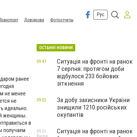
Рус
Транспорт
Довідкова
Фотоотчеты
ОСТАННІ НОВИНИ
Ситуація на фронті на ранок
09:47
7 серпня: протягом доби
відбулося 233 бойових
едаром ранее
зіткнення
егодня
ем не менее
За добу захисники України
ется не
09:02
знищили 1210 російських
ть идеально.
окупантів
ой женщины.
отправиться в
мы получаем
Ситуація на фронті на ранок
09:51
Вчора