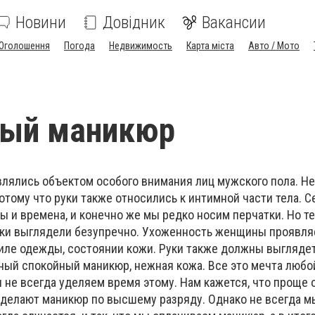
Новини
Довідник
Вакансии
Оголошення
Погода
Недвижимость
Карта міста
Авто / Мото
ный маникюр
влялись объектом особого внимания лиц мужского пола. Н
Потому что руки также относились к интимной части тела. С
ы и времена, и конечно же мы редко носим перчатки. Но т
чки выглядели безупречно. Ухоженность женщины проявля
тиле одежды, состоянии кожи. Руки также должны выгляде
тный спокойный маникюр, нежная кожа. Все это мечта люб
 не всегда уделяем время этому. Нам кажется, что проще 
 сделают маникюр по высшему разряду. Однако не всегда 