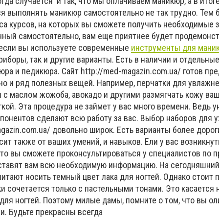
гда случается и так, что мы оплачиваем маникюр, а в итог
я выполнять маникюр самостоятельно не так трудно. Тем б
са курсов, на которых вы сможете получить необходимые 
нный самостоятельно, вам еще приятнее будет продемонс
 если вы используете современные
инструменты для мани
риборы, так и другие варианты. Есть в наличии и отдельные
ра и педикюра. Сайт http://med-magazin.com.ua/ готов пр
но и ряд полезных вещей. Например, перчатки для увлажн
 с маслом жожоба, авокадо и другими размягчать кожу ваш
кой. Эта процедура не займет у вас много времени. Ведь 
понентов сделают всю работу за вас. Выбор наборов для у
agazin.com.ua/ довольно широк. Есть варианты более дороги
ит также от ваших умений, и навыков. Ели у вас возникну
 то вы сможете проконсультироваться у специалистов по п
ставят вам всю необходимую информацию. На сегодняшни
тают носить темный цвет лака для ногтей. Однако стоит п
и сочетается только с пастельными тонами. Это касается 
 для ногтей. Поэтому милые дамы, помните о том, что вы о
и. Будьте прекрасны всегда