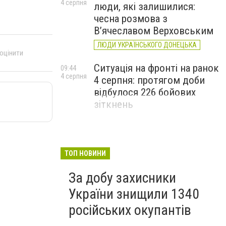
4 серпня
люди, які залишилися:
чесна розмова з
В’ячеславом Верховським
ЛЮДИ УКРАЇНСЬКОГО ДОНЕЦЬКА
 оцінити
Ситуація на фронті на ранок
09:44
4 серпня
4 серпня: протягом доби
відбулося 226 бойових
зіткнень
ТОП НОВИНИ
За добу захисники
України знищили 1340
російських окупантів