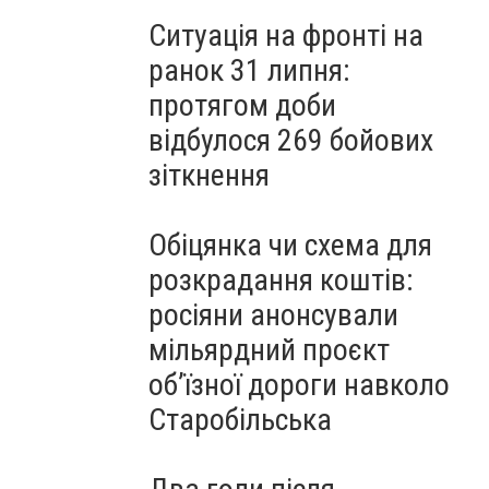
Ситуація на фронті на
ранок 31 липня:
протягом доби
відбулося 269 бойових
зіткнення
Обіцянка чи схема для
розкрадання коштів:
росіяни анонсували
мільярдний проєкт
об’їзної дороги навколо
Старобільська