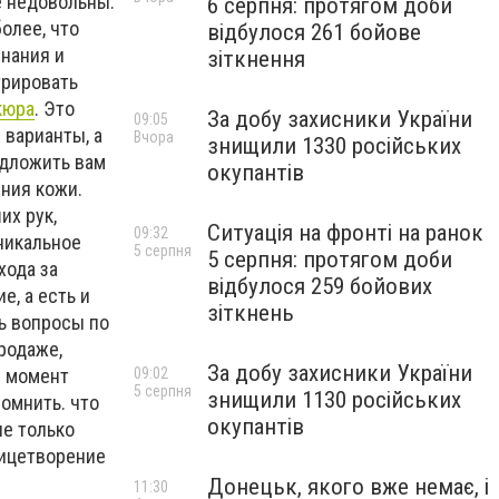
е недовольны.
6 серпня: протягом доби
олее, что
відбулося 261 бойове
знания и
зіткнення
трировать
кюра
. Это
За добу захисники України
09:05
 варианты, а
Вчора
знищили 1330 російських
едложить вам
окупантів
ения кожи.
их рук,
Ситуація на фронті на ранок
09:32
уникальное
5 серпня
5 серпня: протягом доби
хода за
відбулося 259 бойових
е, а есть и
зіткнень
ть вопросы по
родаже,
За добу захисники України
й момент
09:02
5 серпня
знищили 1130 російських
омнить. что
окупантів
не только
лицетворение
Донецьк, якого вже немає, і
11:30