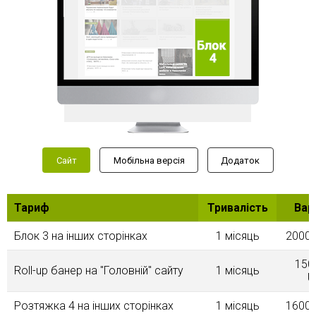
Сайт
Мобільна версія
Додаток
Тариф
Тривалість
Вар
Блок 3 на інших сторінках
1 місяць
2000.
150
Roll-up банер на "Головнiй" сайту
1 місяць
U
Розтяжка 4 на інших сторінках
1 місяць
1600.