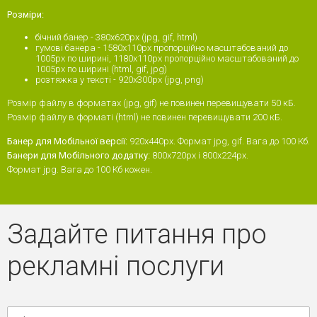
Розміри:
бічний банер - 380x620px (jpg, gif, html)
гумові банера - 1580х110px пропорційно масштабований до
1005px по ширині, 1180х110px пропорційно масштабований до
1005px по ширині (html, gif, jpg)
розтяжка у тексті - 920х300рх (jpg, png)
Розмір файлу в форматах (jpg, gif) не повинен перевищувати 50 кБ.
Розмір файлу в форматі (html) не повинен перевищувати 200 кБ.
Банер для Мобільної версії:
920x440px. Формат jpg, gif. Вага до 100 Кб.
Банери для Мобільного додатку:
800х720px і 800х224px.
Формат jpg. Вага до 100 Кб кожен.
Задайте питання про
рекламні послуги