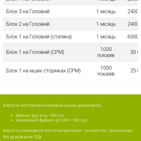
Блок 3 на Головнiй
1 місяць
2400.
Блок 2 на Головнiй
1 місяць
2400.
Блок 1 на Головнiй (статика)
1 місяць
6000.
1000
Блок 1 на Головній (CPM)
30.0
показів
1000
Блок 1 на інших сторінках (CPM)
25.0
показів
Вартість виготовлення банерів нашим дизайнером:
Формат jpg, png - 500 грн.
Анімований формат gif, html - 900 грн.
Вартість розміщення політичної реклами - за запитом. Ціни вказані
без урахування ПДВ