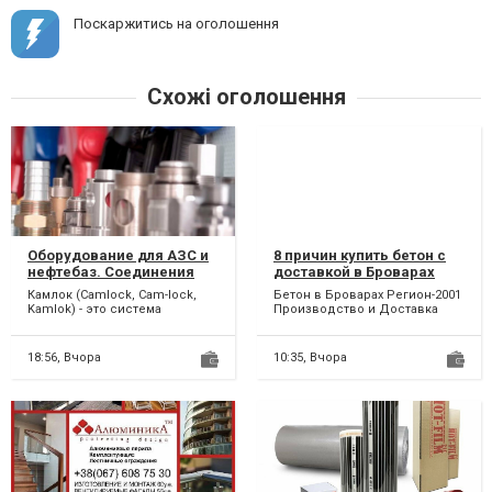
Поскаржитись на оголошення
Схожі оголошення
Оборудование для АЗС и
8 причин купить бетон с
нефтебаз. Соединения
доставкой в Броварах
CAMLOCK
Камлок (Camlock, Cam-lock,
Бетон в Броварах Регион-2001
Kamlok) - это система
Производство и Доставка
быстроразъёмных
Бетона в Бровары,
соединений кулачкового
Броварской и
типа, позвол...
Бориспольски...
18:56,
Вчора
10:35,
Вчора