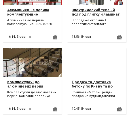
Алюминиевые перила
Электрический теплый
комплектующие
пол под плитку и ламинат,
маты, кабели
Алюминиевые перила
В продаже огромный
комплектующие 0676087530
ассортимент теплого
электрического пола для
монтажа под плитку и
ламинат: - кабе...
16:14,
3 серпня
18:56,
Вчора
Комплектуючі до
Продаж та доставка
алюмінієвих перил
бетону по Києву та по
Україні.
Комплектуючі до алюмінієвих
Компанія «Матіан-Трейд»
перил. Компанія пропонує
продає на будмайданчики
широкий спектр послуг у
Києва та Київської області
сфері будівельного бізн...
високоякісну бетонну про...
16:14,
3 серпня
10:45,
Вчора