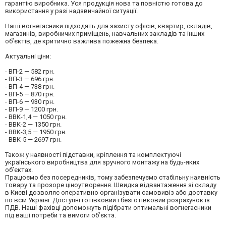
гарантію виробника. Уся продукція нова та повністю готова до
використання у разі надзвичайної ситуації.
Наші вогнегасники підходять для захисту офісів, квартир, складів,
магазинів, виробничих приміщень, навчальних закладів та інших
об’єктів, де критично важлива пожежна безпека.
Актуальні ціни:
- ВП-2 — 582 грн.
- ВП-3 — 696 грн.
- ВП-4 — 738 грн.
- ВП-5 — 870 грн.
- ВП-6 — 930 грн.
- ВП-9 — 1200 грн.
- ВВК-1,4 — 1050 грн.
- ВВК-2 — 1350 грн.
- ВВК-3,5 — 1950 грн.
- ВВК-5 — 2697 грн.
Також у наявності підставки, кріплення та комплектуючі
українського виробництва для зручного монтажу на будь-яких
об’єктах.
Працюємо без посередників, тому забезпечуємо стабільну наявність
товару та прозоре ціноутворення. Швидка відвантаження зі складу
в Києві дозволяє оперативно організувати самовивіз або доставку
по всій Україні. Доступні готівковий і безготівковий розрахунок із
ПДВ. Наші фахівці допоможуть підібрати оптимальні вогнегасники
під ваші потреби та вимоги об’єкта.