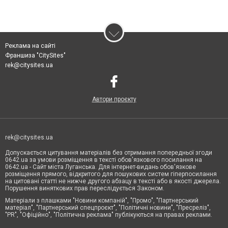
Реклама на сайті
Франшиза "CitySites"
rek@citysites.ua
Автори проєкту
rek@citysites.ua
Допускається цитування матеріалів без отримання попередньої згоди
0642.ua за умови розміщення в тексті обов'язкового посилання на
0642.ua - Сайт міста Луганська. Для інтернет-видань обов'язкове
розміщення прямого, відкритого для пошукових систем гіперпосилання
на цитовані статті не нижче другого абзацу в тексті або в якості джерела.
Порушення виняткових прав переслідується Законом.
Матеріали з плашками "Новини компаній", "Промо", "Партнерський
матеріал", "Партнерський спецпроєкт", "Політичні новини", "Пресреліз",
"PR", "Офіційно", "Політична реклама" публікуються на правах реклами.