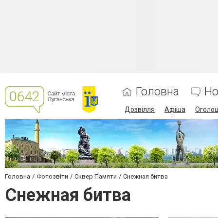
Головна
Но
Дозвілля
Афіша
Оголо
Головна
Фотозвіти
Сквер Памяти
Снежная битва
Снежная битва