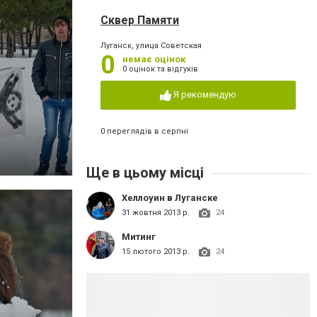
Сквер Памяти
Луганск, улица Советская
0
немає оцінок
0 оцінок та відгуків
Я рекомендую
0 переглядів в серпні
Ще в цьому місці
Хеллоуин в Луганске
31 жовтня 2013 р.
24
Митинг
15 лютого 2013 р.
24