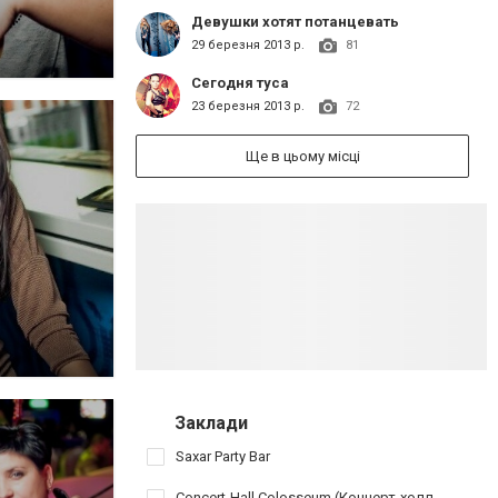
Девушки хотят потанцевать
29 березня 2013 р.
81
Сегодня туса
23 березня 2013 р.
72
Ще в цьому місці
Заклади
Saxar Party Bar
Concert-Hall Colosseum (Концерт-холл