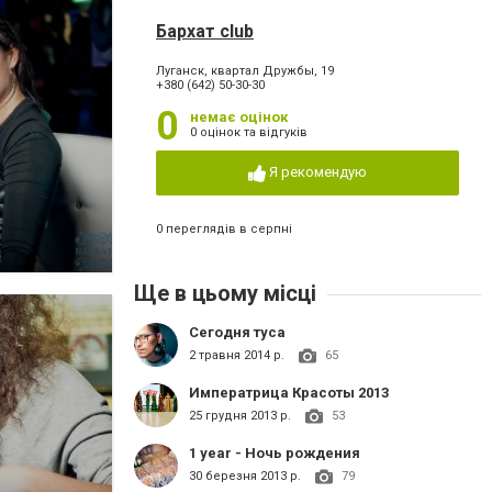
Бархат club
Луганск, квартал Дружбы, 19
+380 (642) 50-30-30
0
немає оцінок
0 оцінок та відгуків
Я рекомендую
0 переглядів в серпні
Ще в цьому місці
Сегодня туса
2 травня 2014 р.
65
Императрица Красоты 2013
25 грудня 2013 р.
53
1 year - Ночь рождения
30 березня 2013 р.
79