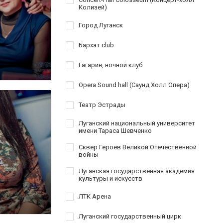
Колизей)
Город Луганск
Бархат club
Гагарин, ночной клуб
Opera Sound hall (Саунд Холл Опера)
Театр Эстрады
Луганский национальный университет
имени Тараса Шевченко
Сквер Героев Великой Отечественной
войны
Луганская государственная академия
культуры и искусств
ЛТК Арена
Луганский государственный цирк