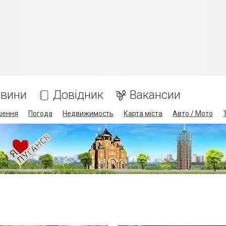
вини
Довідник
Вакансии
шення
Погода
Недвижимость
Карта міста
Авто / Мото