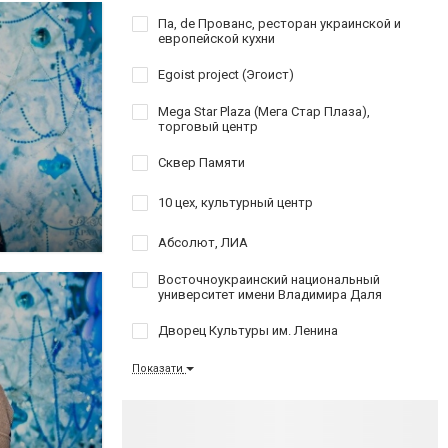
Па, de Прованс, ресторан украинской и
европейской кухни
Egoist project (Эгоист)
Mega Star Plaza (Мега Стар Плаза),
торговый центр
Сквер Памяти
10 цех, культурный центр
Абсолют, ЛИА
Восточноукраинский национальный
университет имени Владимира Даля
Дворец Культуры им. Ленина
Показати