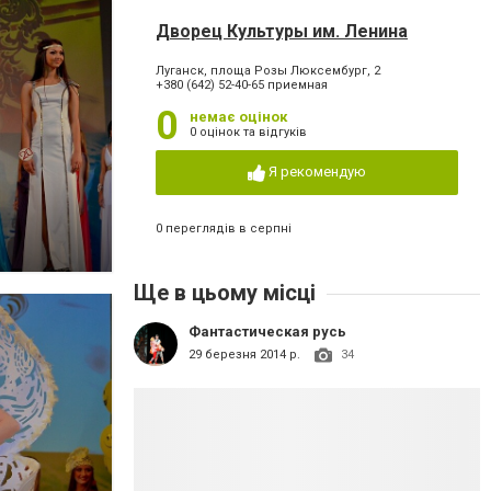
Дворец Культуры им. Ленина
Луганск, площа Розы Люксембург, 2
+380 (642) 52-40-65 приемная
0
немає оцінок
0 оцінок та відгуків
Я рекомендую
0 переглядів в серпні
Ще в цьому місці
Фантастическая русь
29 березня 2014 р.
34