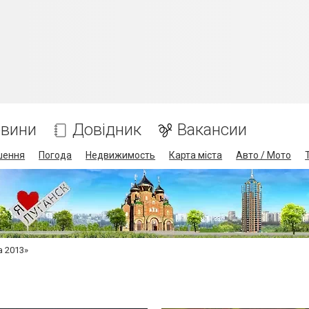
вини
Довідник
Вакансии
шення
Погода
Недвижимость
Карта міста
Авто / Мото
а 2013»