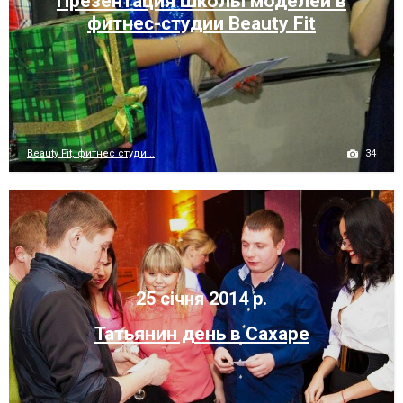
Презентация Школы моделей в
фитнес-студии Beauty Fit
34
Beauty Fit, фитнес студи...
25 січня 2014 р.
Татьянин день в Сахаре