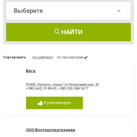
НАЙТИ
Сортировать:
по рейтингу
по просмотрам
Вега
91000, Луганск, улица 1-я Первомайская, 41
+380 (642) 91-84-43
,
+380 (50) 348-18-77
Я рекомендую
OOO Востокспецтехника