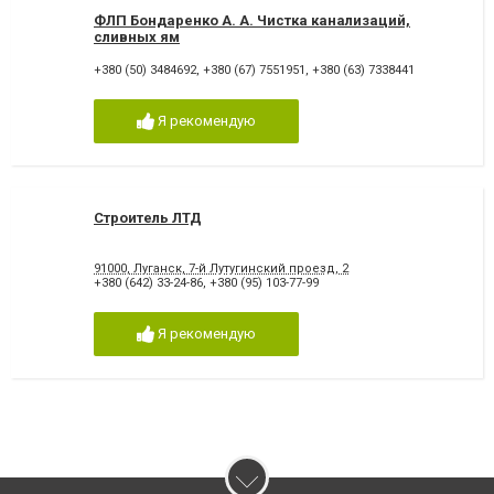
ФЛП Бондаренко А. А. Чистка канализаций,
сливных ям
+380 (50) 3484692
,
+380 (67) 7551951
,
+380 (63) 7338441
Я рекомендую
Строитель ЛТД
91000, Луганск, 7-й Лутугинский проезд, 2
+380 (642) 33-24-86
,
+380 (95) 103-77-99
Я рекомендую