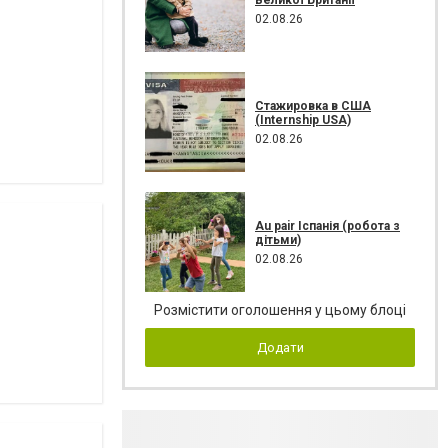
02.08.26
Стажировка в США
(Internship USA)
02.08.26
Au pair Іспанія (робота з
дітьми)
02.08.26
Розмістити оголошення у цьому блоці
Додати