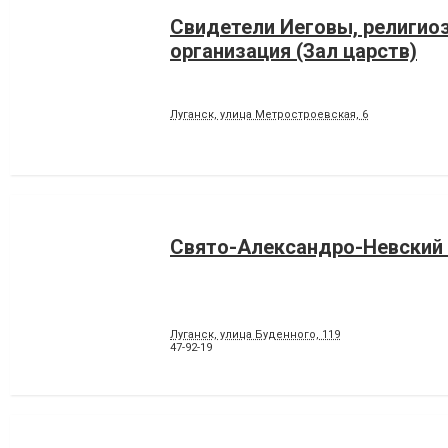
Свидетели Иеговы, религио
организация (Зал царств)
Луганск, улица Метростроевская, 6
Свято-Александро-Невский
Луганск, улица Буденного, 119
47-92-19