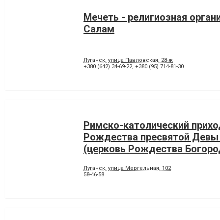
Мечеть - религиозная орган
Салам
Луганск, улица Павловская, 28-ж
+380 (642) 34-69-22
,
+380 (95) 714-81-30
Римско-католический прихо
Рождества пресвятой Девы
(церковь Рождества Богор
Луганск, улица Мергельная, 102
58-46-58