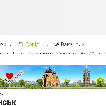
вини
Довідник
Вакансии
шення
Погода
Недвижимость
Карта міста
Авто / Мото
ації
анськ