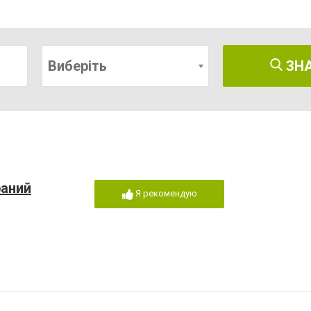
Виберіть
ЗН
раний
Я рекомендую