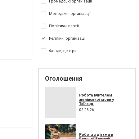
Громадські організації
Молодіжні організації
Політичні партії
Релігійні організації
Фонди, центри
Оголошення
Робота вчителем
англійської мови у
Таїланді
02.08.26
Робота з дітьми в
Великої Британії