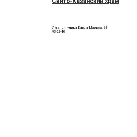
Свято-Казанский храм
Луганск, улица Карла Маркса, 68
93-23-40
Свято-Николо-Преображенс
Луганск, улица Интернациональная, 107
55-38-03
Свято-Пантелеймоновский 