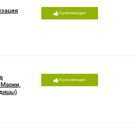
изация
Я рекомендую
д
Я рекомендую
 Марии,
одицы)