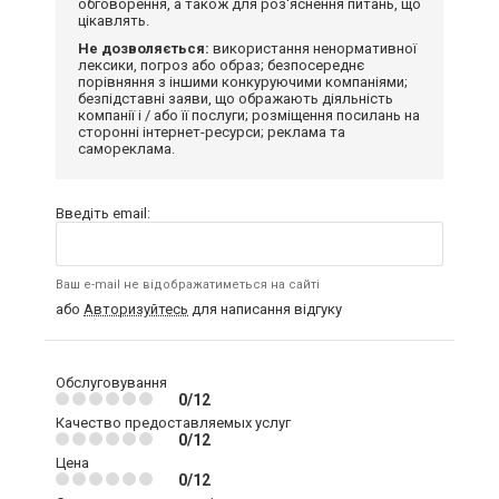
обговорення, а також для роз'яснення питань, що
цікавлять.
Не дозволяється:
використання ненормативної
лексики, погроз або образ; безпосереднє
порівняння з іншими конкуруючими компаніями;
безпідставні заяви, що ображають діяльність
компанії і / або її послуги; розміщення посилань на
сторонні інтернет-ресурси; реклама та
самореклама.
Введіть email:
Ваш e-mail не відображатиметься на сайті
або
Авторизуйтесь
для написання відгуку
Обслуговування
0/12
Качество предоставляемых услуг
0/12
Цена
0/12