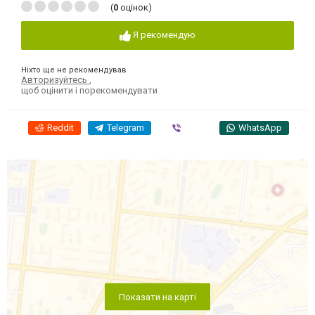
(
0
оцінок)
Я рекомендую
Ніхто ще не рекомендував
Авторизуйтесь
,
щоб оцінити і порекомендувати
Reddit
Telegram
Viber
WhatsApp
Показати на карті