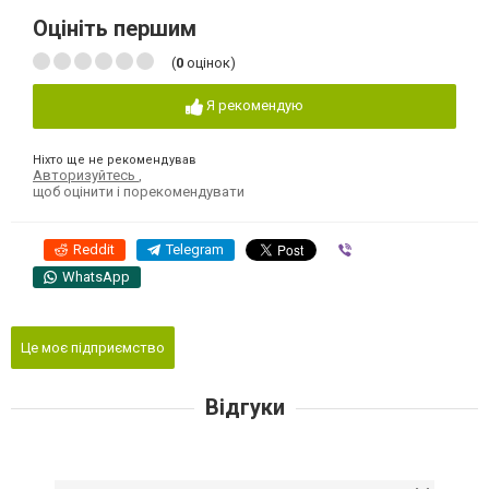
Оцініть першим
(
0
оцінок)
Я рекомендую
Ніхто ще не рекомендував
Авторизуйтесь
,
щоб оцінити і порекомендувати
Reddit
Telegram
Viber
WhatsApp
Це моє підприємство
Відгуки