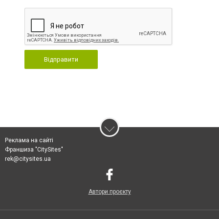
Відправити
Реклама на сайті
Франшиза "CitySites"
rek@citysites.ua
Автори проєкту