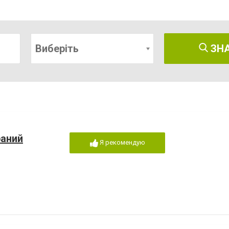
Виберіть
ЗН
раний
Я рекомендую