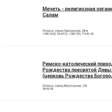
Мечеть - религиозная орган
Салам
Луганск, улица Павловская, 28-ж
+380 (642) 34-69-22
,
+380 (95) 714-81-30
Римско-католический прихо
Рождества пресвятой Девы
(церковь Рождества Богор
Луганск, улица Мергельная, 102
58-46-58