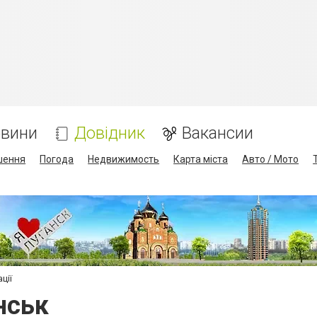
вини
Довідник
Вакансии
шення
Погода
Недвижимость
Карта міста
Авто / Мото
ації
анськ