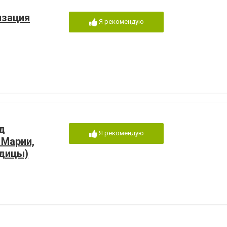
изация
Я рекомендую
д
Я рекомендую
 Марии,
одицы)