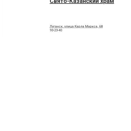
Свято-Казанский храм
Луганск, улица Карла Маркса, 68
93-23-40
Свято-Николо-Преображенс
Луганск, улица Интернациональная, 107
55-38-03
Свято-Пантелеймоновский 