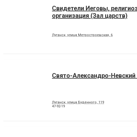
Свидетели Иеговы, религио
организация (Зал царств)
Луганск, улица Метростроевская, 6
Свято-Александро-Невский
Луганск, улица Буденного, 119
47-92-19