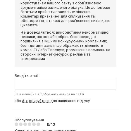
користувачам нашого сайту з обов'язковою
аргументацією залишеного відгука. Це допоможе
багатьом прийняти правильне рішення.
Коментарі призначені для спілкування та
обговорення, а також для роз'яснення питань, що
цікавлять.
Не дозволяється:
використання ненормативної
лексики, погроз або образ; безпосереднє
порівняння з іншими конкуруючими компаніями;
безпідставні заяви, що ображають діяльність
компанії і / або її послуги; розміщення посилань на
сторонні інтернет-ресурси; реклама та
самореклама.
Введіть email:
Ваш e-mail не відображатиметься на сайті
або
Авторизуйтесь
для написання відгуку
Обслуговування
0/12
Качество предоставляемых услуг