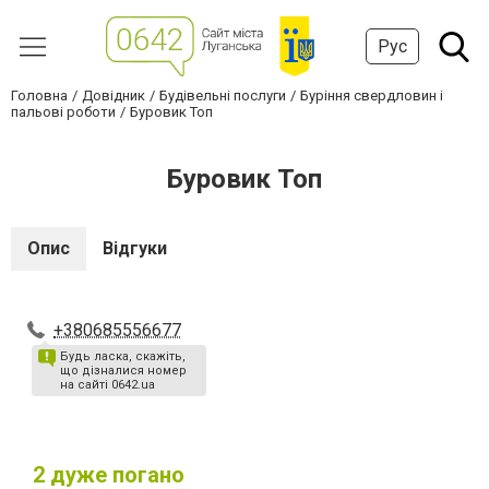
Рус
Головна
Довідник
Будівельні послуги
Буріння свердловин і
пальові роботи
Буровик Топ
Буровик Топ
Опис
Відгуки
+380685556677
Будь ласка, скажіть,
що дізналися номер
на сайті 0642.ua
2
дуже погано