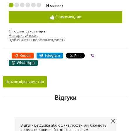
(
4
оцінки)
Я рекомендую
1 людина рекомендує
Авторизуйтесь
,
щоб оцінити і порекомендувати
Reddit
Telegram
Viber
WhatsApp
Це моє підприємство
Відгуки
Відгук - це думка або оцінка людей, які бажають
передати досвід або враження іншим