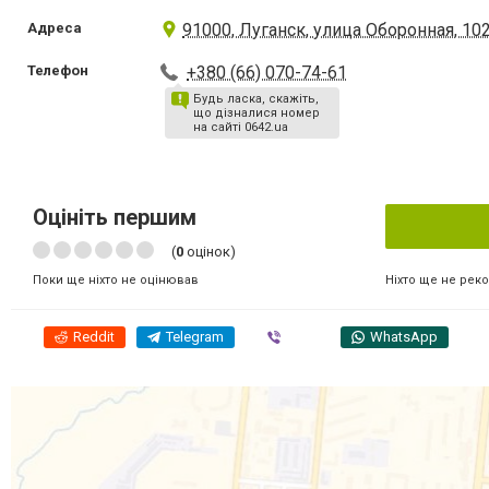
Адреса
91000, Луганск, улица Оборонная, 10
Телефон
+380 (66) 070-74-61
Будь ласка, скажіть,
що дізналися номер
на сайті 0642.ua
Оцініть першим
(
0
оцінок)
Ніхто ще не рек
Поки ще ніхто не оцінював
Reddit
Telegram
Viber
WhatsApp