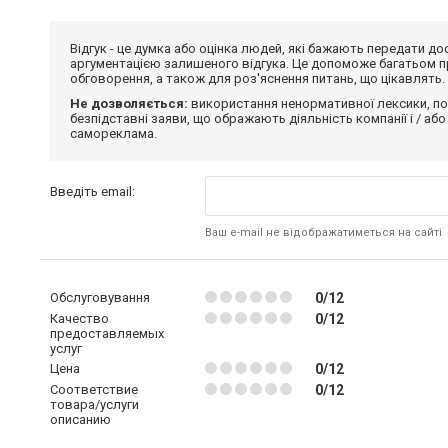
Відгук - це думка або оцінка людей, які бажають передати 
аргументацією залишеного відгука. Це допоможе багатьом пр
обговорення, а також для роз'яснення питань, що цікавлять.
Не дозволяється:
використання ненормативної лексики, по
безпідставні заяви, що ображають діяльність компанії і / або
самореклама.
Введіть email:
Ваш e-mail не відображатиметься на сайті
Обслуговування
0/12
Качество
0/12
предоставляемых
услуг
Цена
0/12
Соответствие
0/12
товара/услуги
описанию