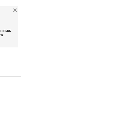
ніями;
та