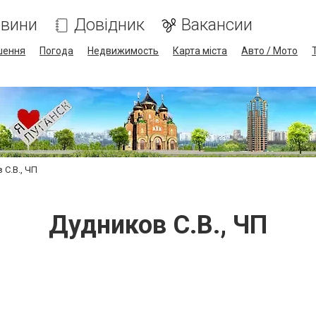
вини
Довідник
Вакансии
шення
Погода
Недвижимость
Карта міста
Авто / Мото
 С.В., ЧП
Дудников С.В., ЧП