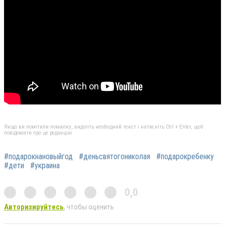
Якщо ви помітили помилку, виділіть необхідний текст і натисніть Ctrl + Enter, щоб
повідомити про це редакцію
#подарокнановыйгод
#деньсвятогониколая
#подарокребенку
#дети
#украина
0,0
Авторизируйтесь
, чтобы оценить