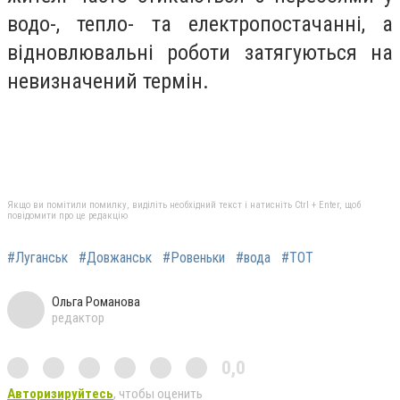
водо-, тепло- та електропостачанні, а
відновлювальні роботи затягуються на
невизначений термін.
Якщо ви помітили помилку, виділіть необхідний текст і натисніть Ctrl + Enter, щоб
повідомити про це редакцію
#Луганськ
#Довжанськ
#Ровеньки
#вода
#ТОТ
Ольга Романова
редактор
0,0
Авторизируйтесь
, чтобы оценить