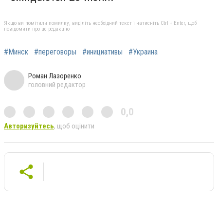
Якщо ви помітили помилку, виділіть необхідний текст і натисніть Ctrl + Enter, щоб
повідомити про це редакцію
#Минск
#переговоры
#инициативы
#Украина
Роман Лазоренко
головний редактор
0,0
Авторизуйтесь
, щоб оцінити