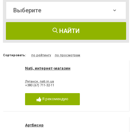
НАЙТИ
Сортировать:
по рейтингу
по просмотрам
Nati, интернет-магазин
Луганск, nati.in.ua
+380 (67) 711-32-11
Я рекомендую
АртБисер