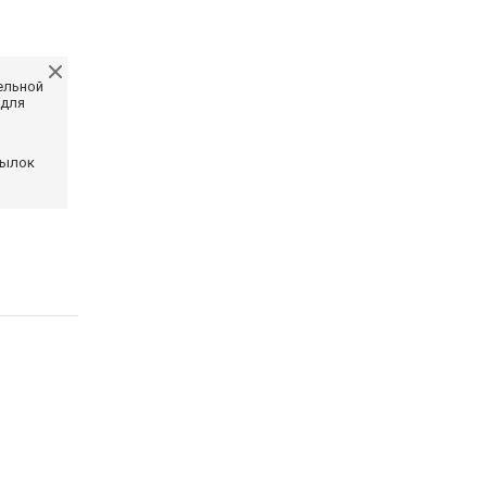
ельной
 для
сылок